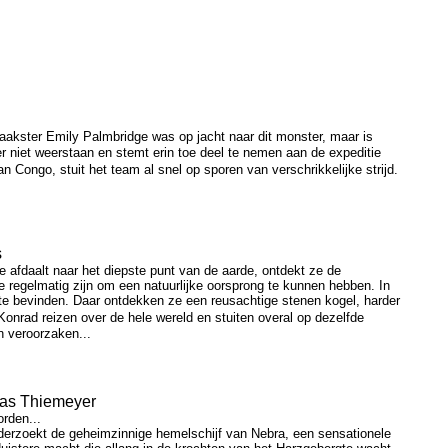
aakster Emily Palmbridge was op jacht naar dit monster, maar is
 niet weerstaan en stemt erin toe deel te nemen aan de expeditie
Congo, stuit het team al snel op sporen van verschrikkelijke strijd.
s
 afdaalt naar het diepste punt van de aarde, ontdekt ze de
 regelmatig zijn om een natuurlijke oorsprong te kunnen hebben. In
 te bevinden. Daar ontdekken ze een reusachtige stenen kogel, harder
onrad reizen over de hele wereld en stuiten overal op dezelfde
n veroorzaken...
as Thiemeyer
rden...
nderzoekt de geheimzinnige hemelschijf van Nebra, een sensationele