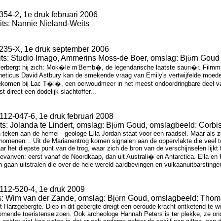
354-2, 1e druk februari 2006
uits: Nannie Nieland-Weits
-235-X, 1e druk september 2006
uits: Studio Imago, Ammerins Moss-de Boer, omslag: Bj
ö
rn Goud
 verbergt hij zich: Mok�le m'Bemb�, de legendarische laatste sauri�r. Filmm
eticus David Astbury kan de smekende vraag van Emily's vertwijfelde moeder
ekomen bij Lac T�l�, een oerwoudmeer in het meest ondoordringbare deel van 
t direct een dodelijk slachtoffer...
112-047-6, 1e druk februari 2008
ts: Jolanda te Lindert, omslag: Bj
ö
rn Goud, omslagbeeld: Corbi
eken aan de hemel - geologe Ella Jordan staat voor een raadsel. Maar als ze
omenen... Uit de Marianentrog komen signalen aan de oppervlakte die veel te
 het diepste punt van de trog, waar zich de bron van de verschijnselen lijkt
evanven: eerst vanaf de Noordkaap, dan uit Australi� en Antarctica. Ella en K
en gaan uitstralen die over de hele wereld aardbevingen en vulkaanuitbarstinge
6112-520-4, 1e druk 2009
s:
Wim van der Zande
, omslag: Bj
ö
rn Goud, omslagbeeld:
Thom
Harzgebergte. Diep in dit gebergte dreigt een oeroude kracht ontketend te wo
komende toeristenseizoen. Ook archeologe Hannah Peters is ter plekke, ze o