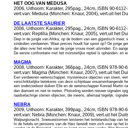
HET OOG VAN MEDUSA
2006, Uithoorn: Karakter, 295pag., 24cm, ISBN 90-6112-
vert.van: Medusa (M
ü
nchen: Knaur, 2004), vert.uit het D
DE LAATSTE SAURI
Ë
R
2006, Uithoorn: Karakter, 295pag., 24cm, ISBN 90-6112
vert.van: Reptilia (M
ü
nchen: Knaur, 2005), vert.uit het D
Diep in de jungle van Afrika, op de bodem van een gigantisch meer,
sindsdien verdwenen. Waar precies houdt har spoor op? De jonge gen
die alles over het einde van de jonge vrouw moet uitvinden. En aang
De eerste confrontatie met het monsterlijke reptiel is ophanden, en eis
MAGMA
2008, Uithoorn: Karakter, 366pag., 24cm, ISBN 978-90-6
vert.van: Magma (M
ü
nchen: Knaur, 2007), vert.uit het Dui
Een verdwenen wetenschapper, mysterieuze objecten van steen, een t
verschrikkelijke betekenis van deze schijnbaar onsamenhangende fen
een onderzeeboot duiken Elle en de wetenschapper Konrad Martin naar
dan diamant en niet te meten. Plotseling worden nieuwe signalen opg
raadselachrige stenen objecten, die ineens, allemaal tegelijk, signal
NEBRA
2009, Uithoorn: Karakter, 399pag., 24cm, ISBN 978-90-
vert.van: Nebra (M
ü
nchen: Knaur, 200
9
), vert.uit het Duit
Walpurgisnacht. Sneeuwstormen teisteren het lentelandschap van het 
In de hotels en pensions van de Harz bereidt men zich voor op het 