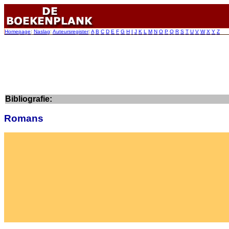
Homepage
:
Naslag
:
Auteursregister
:
A
B
C
D
E
F
G
H
I
J
K
L
M
N
O
P
Q
R
S
T
U
V
W
X
Y
Z
Bibliografie:
Romans