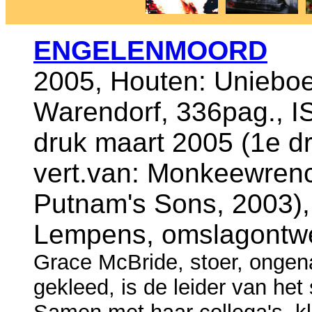
ENGELENMOORD
2005, Houten: Uniebo
Warendorf, 336pag., I
druk maart 2005 (1e dr
vert.van: Monkeewrenc
Putnam's Sons, 2003), 
Lempens, omslagontwe
Grace McBride, stoer, ongena
gekleed, is de leider van he