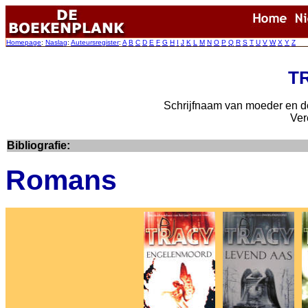
Homepage
:
Naslag
:
Auteursregister
:
A
B
C
D
E
F
G
H
I
J
K
L
M
N
O
P
Q
R
S
T
U
V
W
X
Y
Z
TR
Schrijfnaam van moeder en do
Ver
Bibliografie:
Romans