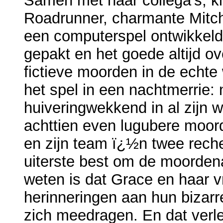
Samen met haar collega's, k
Roadrunner, charmante Mitch
een computerspel ontwikkeld
gepakt en het goede altijd 
fictieve moorden in de echte 
het spel in een nachtmerrie:
huiveringwekkend in al zijn 
achttien even lugubere moord
en zijn team ï¿½n twee rech
uiterste best om de moordena
weten is dat Grace en haar vr
herinneringen aan hun bizar
zich meedragen. En dat verle