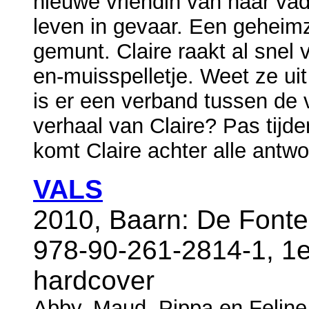
nieuwe vriendin van haar va
leven in gevaar. Een geheim
gemunt. Claire raakt al snel 
en-muisspelletje. Weet ze ui
is er een verband tussen de 
verhaal van Claire? Pas tijd
komt Claire achter alle antw
VALS
2010, Baarn: De Fonte
978-90-261-2814-1, 1e
hardcover
Abby, Maud, Pippa en Feline 