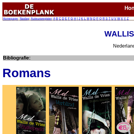
Homepage
:
Naslag
:
Auteursregister
:
A
B
C
D
E
F
G
H
I
J
K
L
M
N
O
P
Q
R
S
T
U
V
W
X
Y
Z
WALLIS 
Nederland
Bibliografie:
Romans