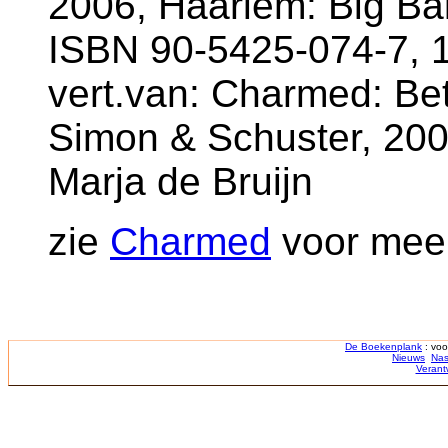
2006, Haarlem: Big Bal
ISBN 90-5425-074-7, 1
vert.van: Charmed: Be
Simon & Schuster, 2003
Marja de Bruijn
zie
Charmed
voor meer 
De Boekenplank
: voo
Nieuws
Nas
Verant