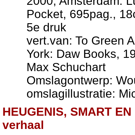
2000, Amsterdam: Lu
Pocket, 695pag., 1
5e druk
vert.van: To Green 
York: Daw Books, 199
Max Schuchart
Omslagontwerp: Wout
omslagillustratie: M
HEUGENIS, SMART EN
verhaal