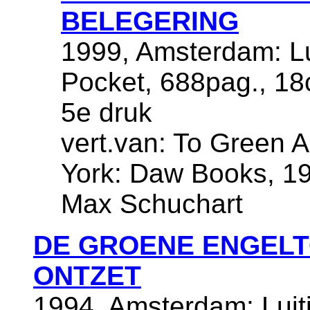
BELEGERING
1999, Amsterdam: Lu
Pocket, 688pag., 1
5e druk
vert.van: To Green 
York: Daw Books, 199
Max Schuchart
DE GROENE ENGELTOR
ONTZET
1994, Amsterdam: Luiti