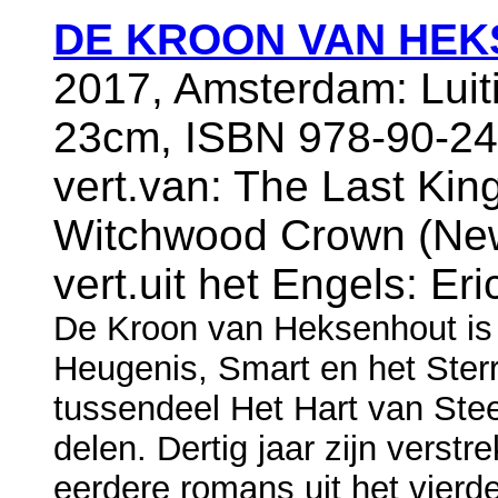
DE KROON VAN HEKS
2017, Amsterdam: Luit
23cm, ISBN 978-90-24
vert.van: The Last Kin
Witchwood Crown (New
vert.uit het Engels: E
De Kroon van Heksenhout is 
Heugenis, Smart en het Ster
tussendeel Het Hart van Stee
delen. Dertig jaar zijn verst
eerdere romans uit het vierd