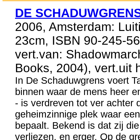
DE SCHADUWGREN
2006, Amsterdam: Luit
23cm, ISBN 90-245-560
vert.van: Shadowmarch
Books, 2004), vert.uit
In De Schaduwgrens voert Ta
binnen waar de mens heer en 
- is verdreven tot ver achte
geheimzinnige plek waar een 
bepaalt. Bekend is dat zij d
verliezen, en erger. Op de gr