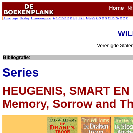
Homepage
:
Naslag
:
Auteursregister
:
A
B
C
D
E
F
G
H
I
J
K
L
M
N
O
P
Q
R
S
T
U
V
W
X
Y
Z
WIL
Verenigde Staten 
Bibliografie:
Series
HEUGENIS, SMART EN
Memory, Sorrow and T