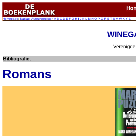
Homepage
:
Naslag
:
Auteursregister
:
A
B
C
D
E
F
G
H
I
J
K
L
M
N
O
P
Q
R
S
T
U
V
W
X
Y
Z
WINEG
Verenigde 
Bibliografie:
Romans