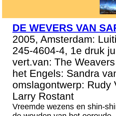
DE WEVERS VAN S
2005, Amsterdam: Luit
245-4604-4, 1e druk j
vert.van: The Weavers 
het Engels: Sandra va
omslagontwerp: Rudy V
Larry Rostant
Vreemde wezens en shin-shin
de wouden van het oeroude, u