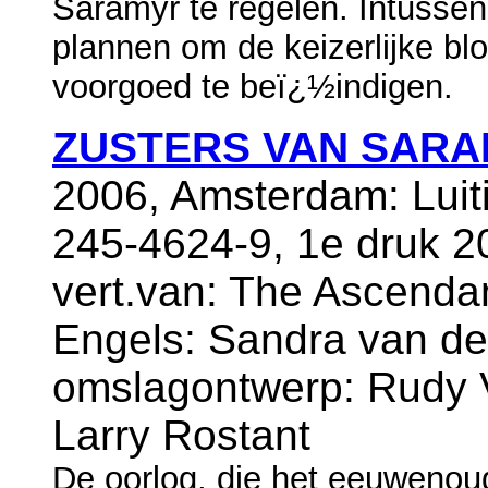
Saramyr te regelen. Intusse
plannen om de keizerlijke bl
voorgoed te beï¿½indigen.
ZUSTERS VAN SAR
2006, Amsterdam: Luit
245-4624-9, 1e druk 2
vert.van: The Ascendanc
Engels: Sandra van d
omslagontwerp: Rudy V
Larry Rostant
De oorlog, die het eeuwenoud