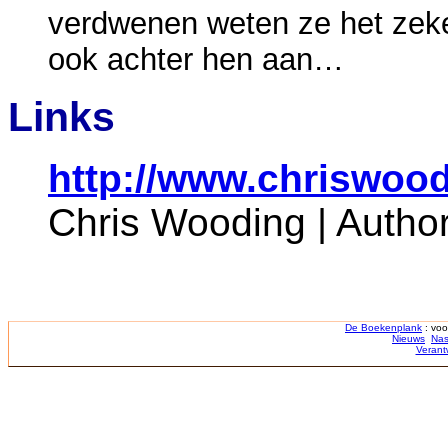
verdwenen weten ze het zeker
ook achter hen aan…
Links
http://www.chriswoo
Chris Wooding | Autho
De Boekenplank
: voo
Nieuws
Nas
Verant