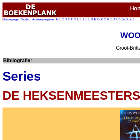
Homepage
:
Naslag
:
Auteursregister
:
A
B
C
D
E
F
G
H
I
J
K
L
M
N
O
P
Q
R
S
T
U
V
W
X
Y
Z
WOOD
Groot-Britt
Bibliografie:
Series
DE HEKSENMEESTERS