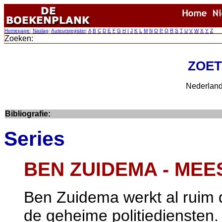
Homepage
:
Naslag
:
Auteursregister
:
A
B
C
D
E
F
G
H
I
J
K
L
M
N
O
P
Q
R
S
T
U
V
W
X
Y
Z
Zoeken:
ZOET
Nederland
Bibliografie:
Series
BEN ZUIDEMA - ME
Ben Zuidema werkt al ruim de
de geheime politiediensten.