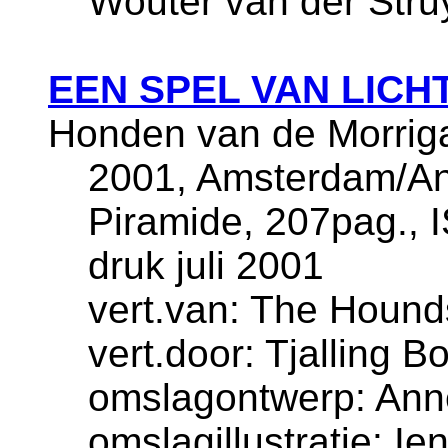
Wouter van der Stru
EEN SPEL VAN LIC
Honden van de Morrig
2001, Amsterdam/Ant
Piramide, 207pag., 
druk juli 2001
vert.van: The Hounds
vert.door: Tjalling B
omslagontwerp: An
omslagillustratie: I