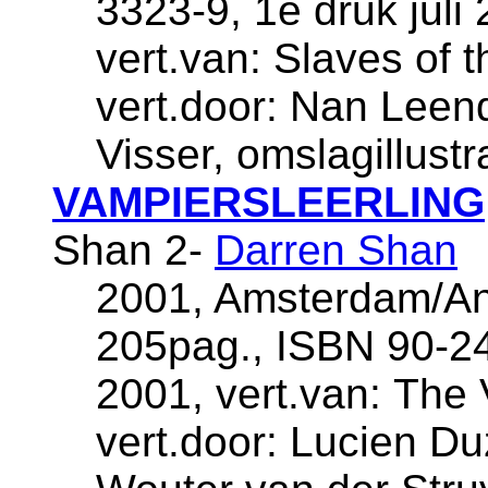
3323-9, 1e druk juli
vert.van: Slaves of 
vert.door: Nan Leen
Visser, omslagillust
VAMPIERSLEERLING
Shan 2-
Darren Shan
2001, Amsterdam/An
205pag., ISBN 90-24
2001, vert.van: The 
vert.door: Lucien D