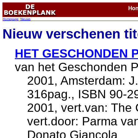
Homepage
:
Nieuws
Nieuw verschenen tite
HET GESCHONDEN 
van het Geschonden Pr
2001, Amsterdam: J.
316pag., ISBN 90-29
2001, vert.van: The 
vert.door: Parma van
Donato Giancola