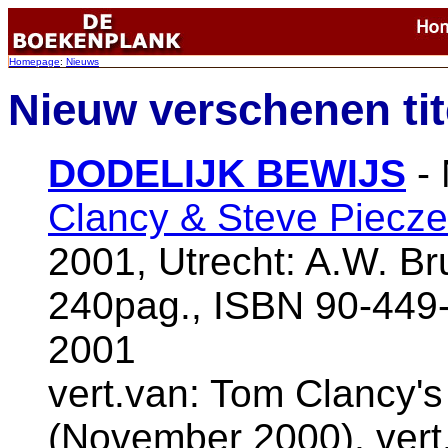
Homepage
:
Nieuws
Nieuw verschenen ti
DODELIJK BEWIJS
- 
Clancy & Steve Piecze
2001, Utrecht: A.W. Br
240pag., ISBN 90-449
2001
vert.van: Tom Clancy's
(November 2000), vert