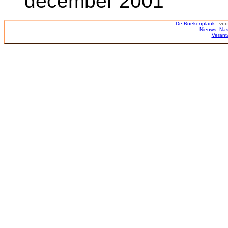
december 2001
De Boekenplank
: voo
Nieuws
Nas
Verant