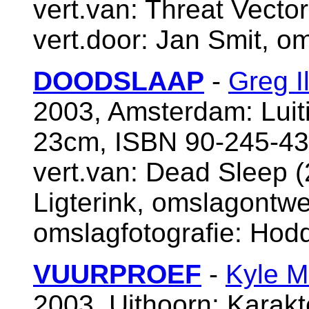
vert.van: Threat Vecto
vert.door: Jan Smit, o
DOODSLAAP
-
Greg I
2003, Amsterdam: Luiti
23cm, ISBN 90-245-43
vert.van: Dead Sleep (
Ligterink, omslagontw
omslagfotografie: Hod
VUURPROEF
-
Kyle Mi
2003, Uithoorn: Karakt