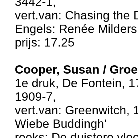
3442-1,
vert.van: Chasing the D
Engels: Renée Milder
prijs: 17.25
Cooper, Susan / Gro
1e druk, De Fontein, 
1909-7,
vert.van: Greenwitch, 1
Wiebe Buddingh'
reeks: De duistere vloe