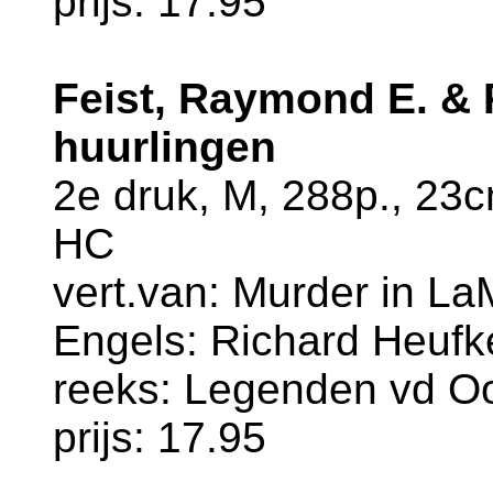
prijs: 17.95
Feist, Raymond E. & 
huurlingen
2e druk, M, 288p., 23
HC
vert.van: Murder in LaM
Engels: Richard Heufk
reeks: Legenden vd Oo
prijs: 17.95