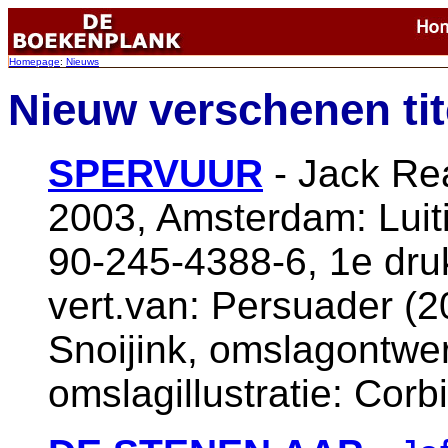
Homepage
:
Nieuws
Nieuw verschenen tit
SPERVUUR
- Jack Rea
2003, Amsterdam: Luiti
90-245-4388-6, 1e dru
vert.van: Persuader (2
Snoijink, omslagontwe
omslagillustratie: Corb