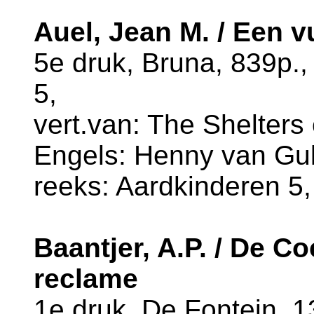
Auel, Jean M. / Een v
5e druk, Bruna, 839p.
5,
vert.van: The Shelters 
Engels: Henny van Guli
reeks: Aardkinderen 5,
Baantjer, A.P. / De C
reclame
1e druk, De Fontein, 