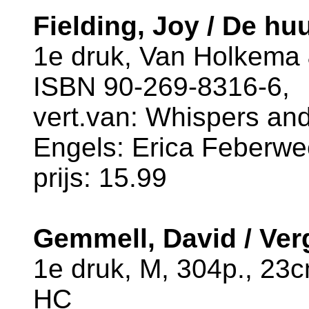
Fielding, Joy / De hu
1e druk, Van Holkema 
ISBN 90-269-8316-6,
vert.van: Whispers and 
Engels: Erica Feberwe
prijs: 15.99
Gemmell, David / Ver
1e druk, M, 304p., 23
HC