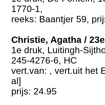
1770-1,
reeks: Baantjer 59, pri
Christie, Agatha / 23e
1e druk, Luitingh-Sijth
245-4276-6, HC
vert.van: , vert.uit he
al]
prijs: 24.95