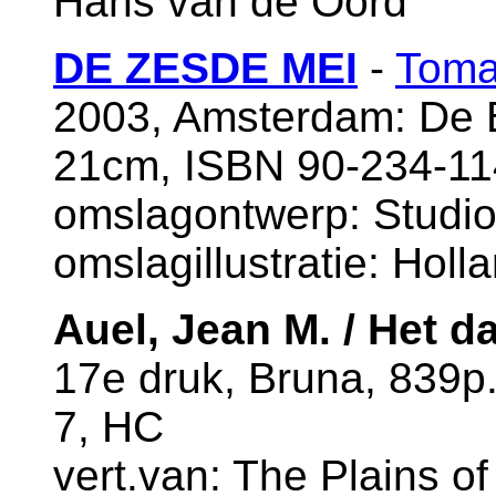
Hans van de Oord
DE ZESDE MEI
-
Toma
2003, Amsterdam: De B
21cm, ISBN 90-234-11
omslagontwerp: Studio
omslagillustratie: Hol
Auel, Jean M. / Het da
17e druk, Bruna, 839p
7, HC
vert.van: The Plains of