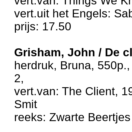
vert.van: Things We K
vert.uit het Engels: S
prijs: 17.50
Grisham, John / De cl
herdruk, Bruna, 550p.
2,
vert.van: The Client, 1
Smit
reeks: Zwarte Beertjes