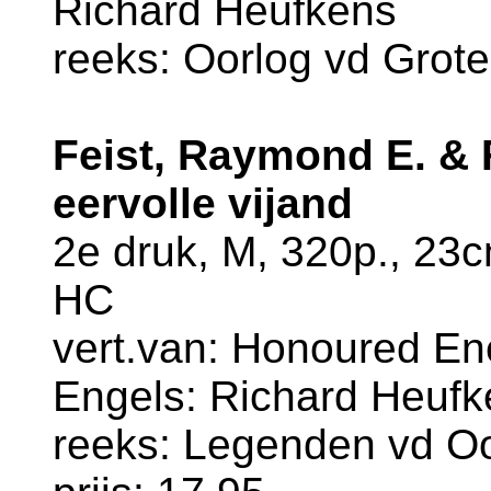
Richard Heufkens
reeks: Oorlog vd Grote
Feist, Raymond E. & 
eervolle vijand
2e druk, M, 320p., 23
HC
vert.van: Honoured Ene
Engels: Richard Heufk
reeks: Legenden vd Oo