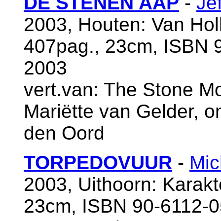
DE STENEN AAP
-
Je
2003, Houten: Van Ho
407pag., 23cm, ISBN 9
2003
vert.van: The Stone Mo
Mariëtte van Gelder, 
den Oord
TORPEDOVUUR
-
Mic
2003, Uithoorn: Karakt
23cm, ISBN 90-6112-0