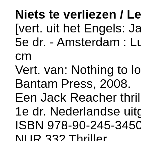
Niets te verliezen / L
[vert. uit het Engels: J
5e dr. - Amsterdam : Lu
cm
Vert. van: Nothing to lo
Bantam Press, 2008.
Een Jack Reacher thrill
1e dr. Nederlandse uit
ISBN 978-90-245-3450-
NUR 332 Thriller