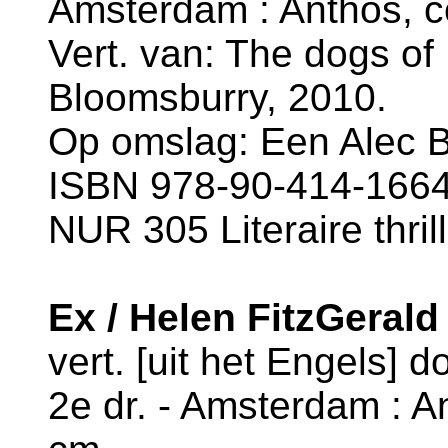
Amsterdam : Anthos, co
Vert. van: The dogs of
Bloomsburry, 2010.
Op omslag: Een Alec Bl
ISBN 978-90-414-1664-
NUR 305 Literaire thril
Ex / Helen FitzGerald
vert. [uit het Engels] 
2e dr. - Amsterdam : An