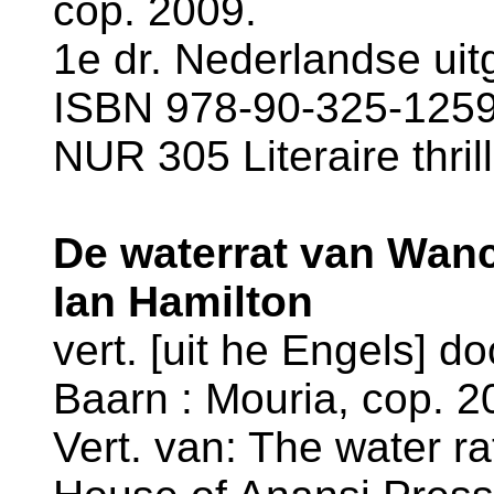
cop. 2009.
1e dr. Nederlandse uit
ISBN 978-90-325-1259-
NUR 305 Literaire thril
De waterrat van Wancha
Ian Hamilton
vert. [uit he Engels] 
Baarn : Mouria, cop. 20
Vert. van: The water ra