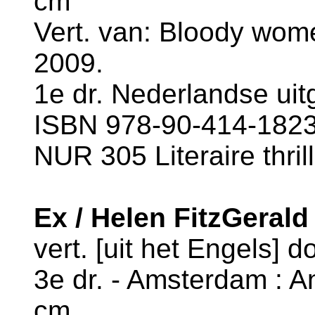
cm
Vert. van: Bloody wome
2009.
1e dr. Nederlandse uitg
ISBN 978-90-414-1823-
NUR 305 Literaire thril
Ex / Helen FitzGerald
vert. [uit het Engels] 
3e dr. - Amsterdam : An
cm