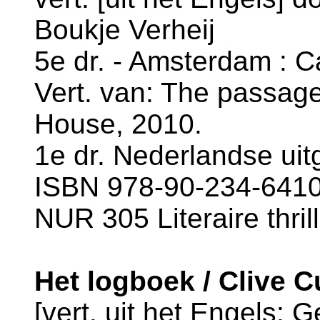
Boukje Verheij
5e dr. - Amsterdam : C
Vert. van: The passag
House, 2010.
1e dr. Nederlandse uit
ISBN 978-90-234-6410-
NUR 305 Literaire thril
Het logboek / Clive C
[vert. uit het Engels: 