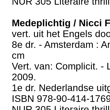
NUR 305 Literaire thril
Medeplichtig / Nicci 
vert. uit het Engels do
8e dr. - Amsterdam : An
cm
Vert. van: Complicit. -
2009.
1e dr. Nederlandse uit
ISBN 978-90-414-1769-
NUR 305 Literaire thril