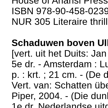
House of Anansi Press
ISBN 978-90-458-0239-
NUR 305 Literaire thril
Schaduwen boven Ulld
[vert. uit het Duits: Ja
5e dr. - Amsterdam : L
p. : krt. ; 21 cm. - (De 
Vert. van: Schatten übe
Piper, 2004. - (Die dunk
1e dr. Nederlandse uit