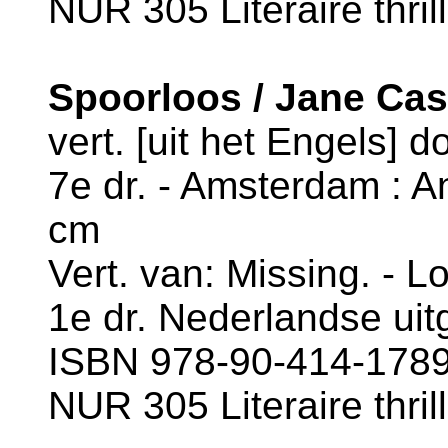
NUR 305 Literaire thril
Spoorloos / Jane Ca
vert. [uit het Engels] d
7e dr. - Amsterdam : An
cm
Vert. van: Missing. - L
1e dr. Nederlandse uit
ISBN 978-90-414-1789-
NUR 305 Literaire thril