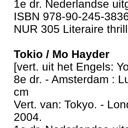
1e dr. Nederlandse uit
ISBN 978-90-245-3836-
NUR 305 Literaire thril
Tokio / Mo Hayder
[vert. uit het Engels: Y
8e dr. - Amsterdam : Lu
cm
Vert. van: Tokyo. - Lon
2004.