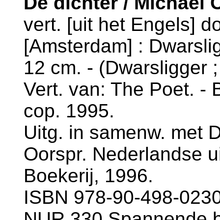
De dichter / Michael 
vert. [uit het Engels] d
[Amsterdam] : Dwarslig
12 cm. - (Dwarsligger ;
Vert. van: The Poet. - B
cop. 1995.
Uitg. in samenw. met D
Oorspr. Nederlandse u
Boekerij, 1996.
ISBN 978-90-498-0230-
NUR 330 Spannende 