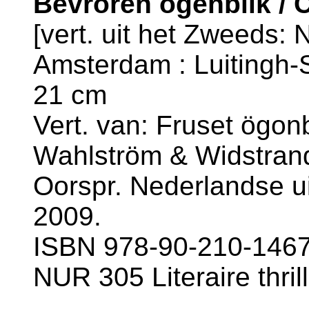
Bevroren ogenblik / 
[vert. uit het Zweeds: 
Amsterdam : Luitingh-Si
21 cm
Vert. van: Fruset ögonb
Wahlström & Widstran
Oorspr. Nederlandse uit
2009.
ISBN 978-90-210-1467-
NUR 305 Literaire thril