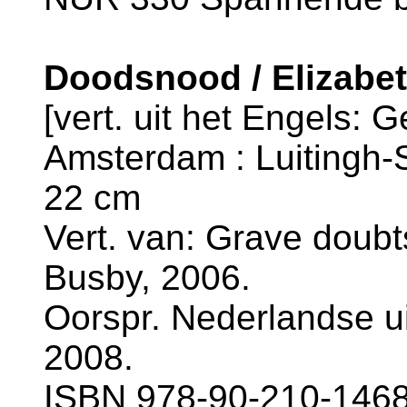
Doodsnood / Elizabet
[vert. uit het Engels: Ge
Amsterdam : Luitingh-Si
22 cm
Vert. van: Grave doubts
Busby, 2006.
Oorspr. Nederlandse ui
2008.
ISBN 978-90-210-1468-