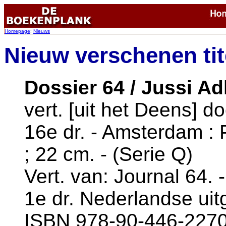
Homepage
:
Nieuws
Nieuw verschenen ti
Dossier 64 / Jussi Ad
vert. [uit het Deens] d
16e dr. - Amsterdam : 
; 22 cm. - (Serie Q)
Vert. van: Journal 64. 
1e dr. Nederlandse uitg
ISBN 978-90-446-2270-