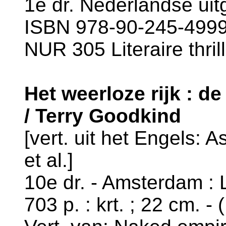
1e dr. Nederlandse uit
ISBN 978-90-245-4999-
NUR 305 Literaire thril
Het weerloze rijk : d
/ Terry Goodkind
[vert. uit het Engels: 
et al.]
10e dr. - Amsterdam : 
703 p. : krt. ; 22 cm. 