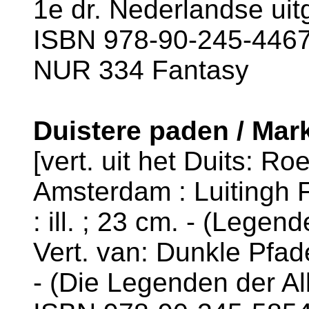
1e dr. Nederlandse uitg
ISBN 978-90-245-4467-
NUR 334 Fantasy
Duistere paden / Mar
[vert. uit het Duits: R
Amsterdam : Luitingh F
: ill. ; 23 cm. - (Legen
Vert. van: Dunkle Pfad
- (Die Legenden der Al