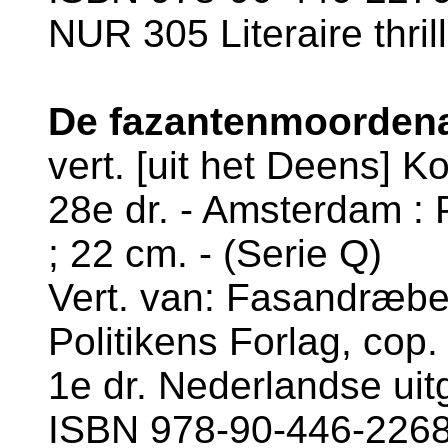
NUR 305 Literaire thril
De fazantenmoordenaa
vert. [uit het Deens] K
28e dr. - Amsterdam : 
; 22 cm. - (Serie Q)
Vert. van: Fasandræbe
Politikens Forlag, cop.
1e dr. Nederlandse uit
ISBN 978-90-446-2268-