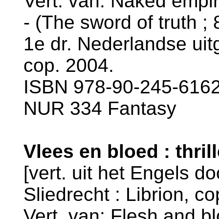
Vert. van: Naked empir
- (The sword of truth ; 
1e dr. Nederlandse uit
cop. 2004.
ISBN 978-90-245-6162-
NUR 334 Fantasy
Vlees en bloed : thril
[vert. uit het Engels d
Sliedrecht : Librion, c
Vert. van: Flesh and 