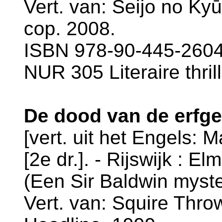
Vert. van: Seijo no Kyū
cop. 2008.
ISBN 978-90-445-2604-
NUR 305 Literaire thril
De dood van de erfg
[vert. uit het Engels: 
[2e dr.]. - Rijswijk : El
(Een Sir Baldwin myste
Vert. van: Squire Throw