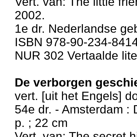
Vert. van: The little fr
2002.
1e dr. Nederlandse geb
ISBN 978-90-234-8414-
NUR 302 Vertaalde lite
De verborgen geschie
vert. [uit het Engels]
54e dr. - Amsterdam : 
p. ; 22 cm
Vert. van: The secret h