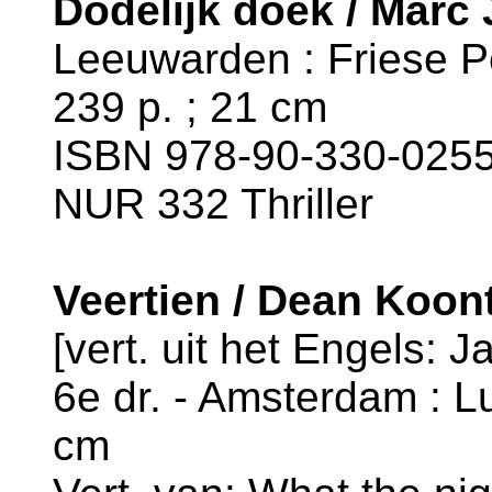
Dodelijk doek / Marc
Leeuwarden : Friese Pe
239 p. ; 21 cm
ISBN 978-90-330-0255-
NUR 332 Thriller
Veertien / Dean Koon
[vert. uit het Engels: 
6e dr. - Amsterdam : Lu
cm