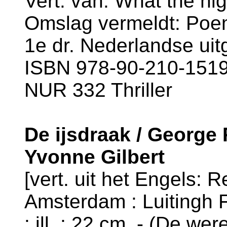
Vert. van: What the ni
Omslag vermeldt: Poe
1e dr. Nederlandse uitg
ISBN 978-90-210-1519-
NUR 332 Thriller
De ijsdraak / George R
Yvonne Gilbert
[vert. uit het Engels: R
Amsterdam : Luitingh F
: ill. ; 22 cm. - (De wer