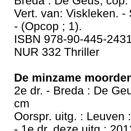
Breda : De Geus, cop. 
Vert. van: Viskleken. -
- (Opcop ; 1).
ISBN 978-90-445-2431-
NUR 332 Thriller
De minzame moorden
2e dr. - Breda : De Geu
cm
Oorspr. uitg. : Leuven
- 1e dr. deze uitg.: 201