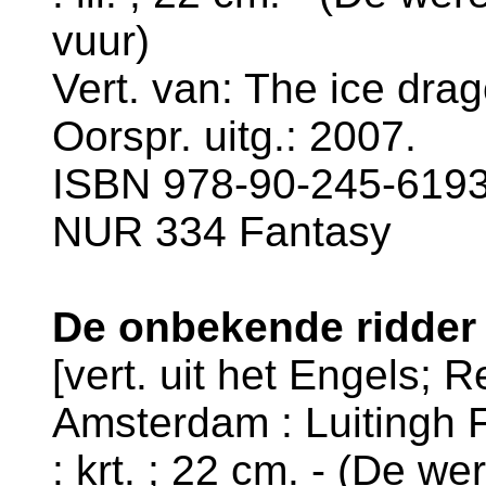
vuur)
Vert. van: The ice dra
Oorspr. uitg.: 2007.
ISBN 978-90-245-6193-
NUR 334 Fantasy
De onbekende ridder 
[vert. uit het Engels; R
Amsterdam : Luitingh F
: krt. ; 22 cm. - (De we