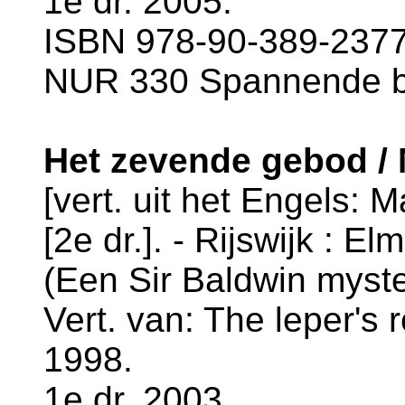
1e dr. 2005.
ISBN 978-90-389-2377-
NUR 330 Spannende 
Het zevende gebod / 
[vert. uit het Engels: 
[2e dr.]. - Rijswijk : El
(Een Sir Baldwin myste
Vert. van: The leper's 
1998.
1e dr. 2003.