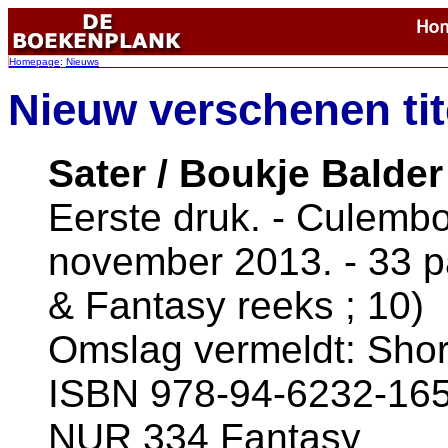
Homepage
:
Nieuws
Nieuw verschenen tit
Sater / Boukje Balder
Eerste druk. - Culembor
november 2013. - 33 pa
& Fantasy reeks ; 10)
Omslag vermeldt: Short
ISBN 978-94-6232-165-
NUR 334 Fantasy