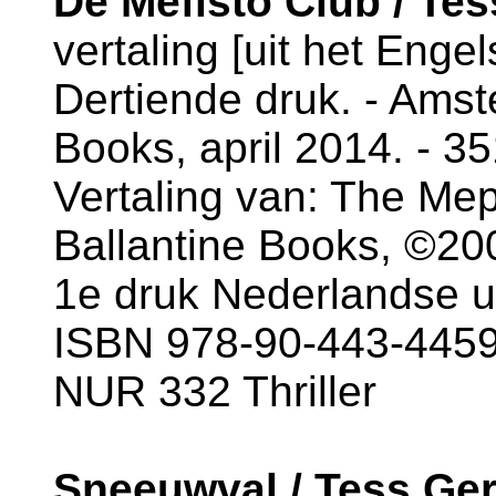
De Mefisto Club / Tes
vertaling [uit het Engel
Dertiende druk. - Ams
Books, april 2014. - 3
Vertaling van: The Mep
Ballantine Books, ©20
1e druk Nederlandse u
ISBN 978-90-443-4459
NUR 332 Thriller
Sneeuwval / Tess Ger