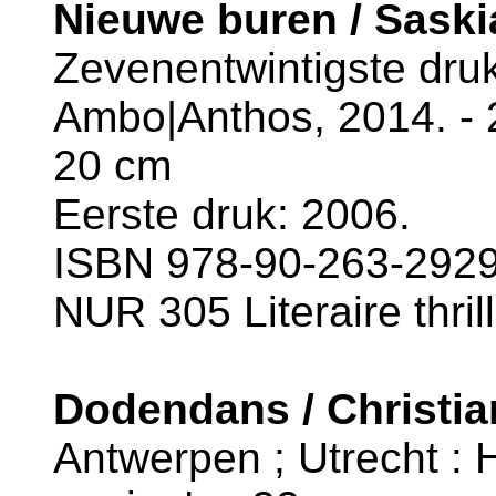
Nieuwe buren / Saski
Zevenentwintigste dru
Ambo|Anthos, 2014. - 28
20 cm
Eerste druk: 2006.
ISBN 978-90-263-2929
NUR 305 Literaire thril
Dodendans / Christi
Antwerpen ; Utrecht : H