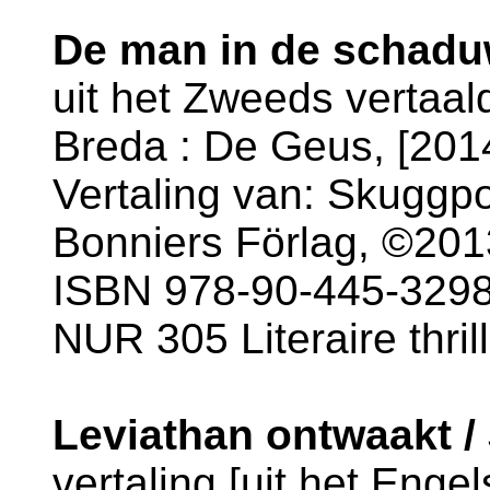
De man in de schaduw
uit het Zweeds vertaal
Breda : De Geus, [2014
Vertaling van: Skuggpo
Bonniers Förlag, ©201
ISBN 978-90-445-3298
NUR 305 Literaire thril
Leviathan ontwaakt 
vertaling [uit het Engel