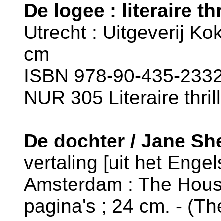
De logee : literaire t
Utrecht : Uitgeverij Kok
cm
ISBN 978-90-435-2332
NUR 305 Literaire thril
De dochter / Jane Sh
vertaling [uit het Enge
Amsterdam : The House
pagina's ; 24 cm. - (T