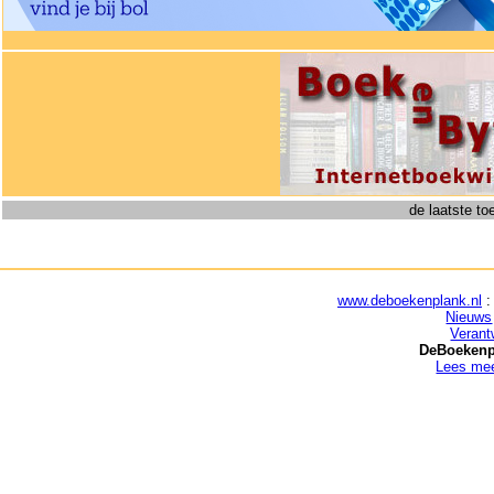
de laatste t
www.deboekenplank.nl
:
Nieuws
Verant
DeBoekenpl
Lees mee