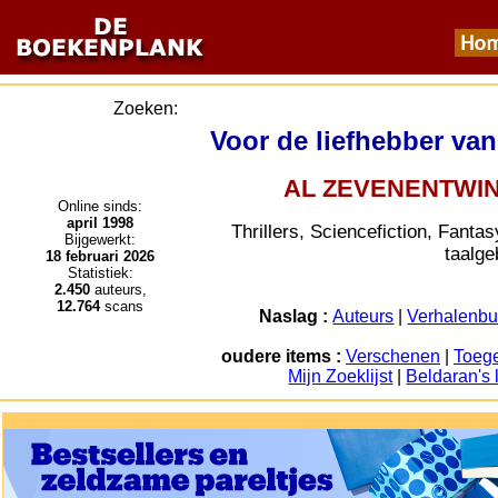
Zoeken:
Voor de liefhebber va
AL ZEVENENTWIN
Online sinds:
april 1998
Thrillers, Sciencefiction, Fanta
Bijgewerkt:
taalge
18 februari 2026
Statistiek:
2.450
auteurs,
12.764
scans
Naslag :
Auteurs
|
Verhalenbu
oudere items
:
Verschenen
|
Toeg
Mijn Zoeklijst
|
Beldaran's 