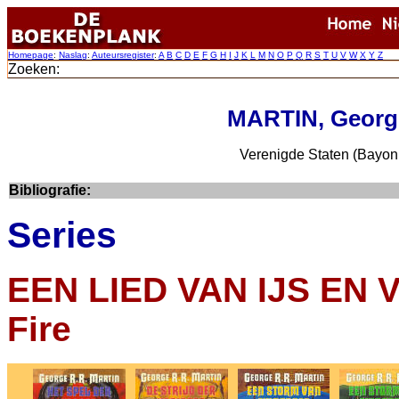
Homepage
:
Naslag
:
Auteursregister
:
A
B
C
D
E
F
G
H
I
J
K
L
M
N
O
P
Q
R
S
T
U
V
W
X
Y
Z
Zoeken:
MARTIN, Georg
Verenigde Staten (Bayon
Bibliografie:
Series
EEN LIED VAN IJS EN V
Fire