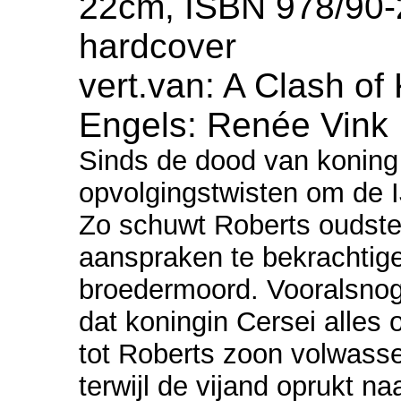
22cm, ISBN 978/90-
hardcover
vert.van: A Clash of 
Engels: Renée Vink
Sinds de dood van koning
opvolgingstwisten om de IJ
Zo schuwt Roberts oudste
aanspraken te bekrachtige
broedermoord. Vooralsnog 
dat koningin Cersei alles 
tot Roberts zoon volwass
terwijl de vijand oprukt n