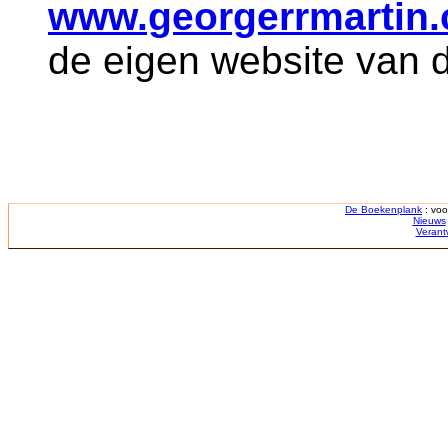
www.georgerrmartin
de eigen website van 
De Boekenplank
: voo
Nieuws
Verant