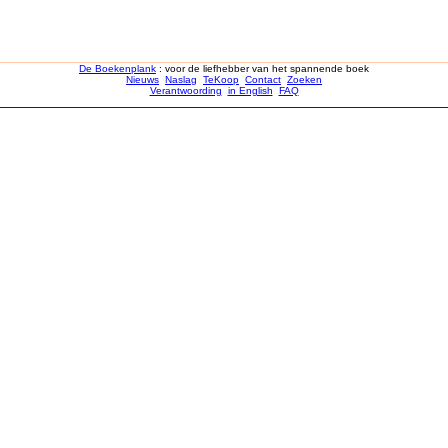
De Boekenplank
: voor de liefhebber van het spannende boek
Nieuws
Naslag
TeKoop
Contact
Zoeken
Verantwoording
in English
FAQ