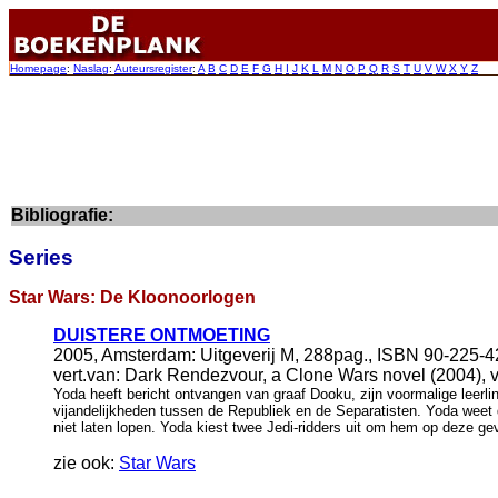
Homepage
:
Naslag
:
Auteursregister
:
A
B
C
D
E
F
G
H
I
J
K
L
M
N
O
P
Q
R
S
T
U
V
W
X
Y
Z
Bibliografie:
Series
Star Wars: De Kloonoorlogen
DUISTERE ONTMOETING
2005, Amsterdam: Uitgeverij M, 288pag., ISBN 90-225-4
vert.van: Dark Rendezvour, a Clone Wars novel (2004), ve
Yoda heeft bericht ontvangen van graaf Dooku, zijn voormalige leerli
vijandelijkheden tussen de Republiek en de Separatisten. Yoda weet d
niet laten lopen. Yoda kiest twee Jedi-ridders uit om hem op deze gev
zie ook:
Star Wars