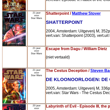
21 jaar
Shatterpoint /
Matthew Stover
voor
Star Wars
SHATTERPOINT
2004, Amsterdam: Uitgeverij M, 352p
vert.van: Shatterpoint (2003), vert.ui
21 jaar
Escape from Dagu / William Dietz
voor
Star Wars
(niet vertaald)
21 jaar
The Cestus Deception /
Steven Ba
voor
Star Wars
DE KLOONOORLOGEN: DE 
2005, Amsterdam: Uitgeverij M, 336p
vert.van: Star Wars - The Cestus Dec
20 jaar
Labyrinth of Evil - Episode III, the 
voor