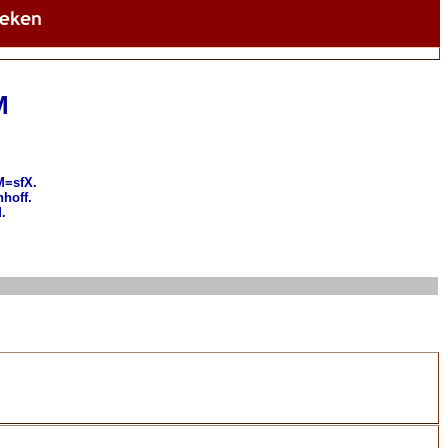
M
*M=sfX.
nhoff.
.