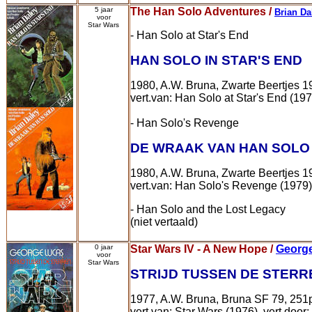
5 jaar
The Han Solo Adventures /
Brian Da
voor
Star Wars
- Han Solo at Star's End
HAN SOLO IN STAR'S END
1980, A.W. Bruna, Zwarte Beertjes 
vert.van: Han Solo at Star's End (197
- Han Solo's Revenge
DE WRAAK VAN HAN SOLO
1980, A.W. Bruna, Zwarte Beertjes 
vert.van: Han Solo's Revenge (1979), 
- Han Solo and the Lost Legacy
(niet vertaald)
0 jaar
Star Wars IV - A New Hope /
Georg
voor
Star Wars
STRIJD TUSSEN DE STERR
1977, A.W. Bruna, Bruna SF 79, 251
vert.van: Star Wars (1976), vert.door: