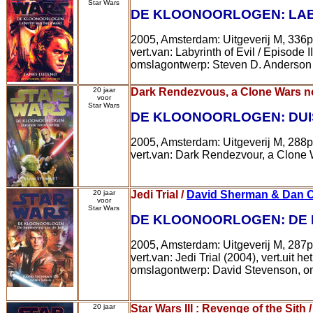
Star Wars
DE KLOONOORLOGEN: LAB
2005, Amsterdam: Uitgeverij M, 336
vert.van: Labyrinth of Evil / Episode I
omslagontwerp: Steven D. Anderson
20 jaar
Dark Rendezvous, a Clone Wars n
voor
Star Wars
DE KLOONOORLOGEN: DU
2005, Amsterdam: Uitgeverij M, 288
vert.van: Dark Rendezvour, a Clone W
20 jaar
Jedi Trial /
David Sherman & Dan 
voor
Star Wars
DE KLOONOORLOGEN: DE 
2005, Amsterdam: Uitgeverij M, 287
vert.van: Jedi Trial (2004), vert.uit 
omslagontwerp: David Stevenson, oms
20 jaar
Star Wars III : Revenge of the Sith 