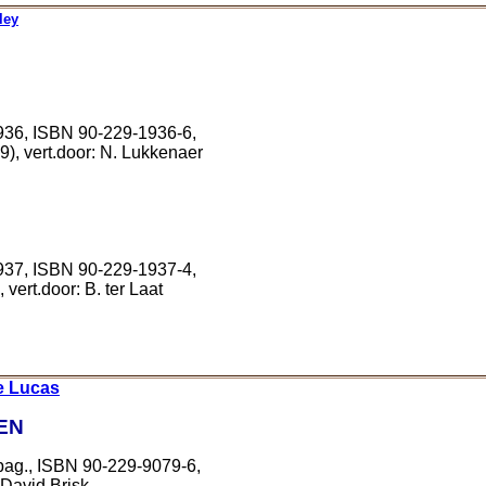
ley
1936, ISBN 90-229-1936-6,
9), vert.door: N. Lukkenaer
1937, ISBN 90-229-1937-4,
vert.door: B. ter Laat
e Lucas
EN
pag., ISBN 90-229-9079-6,
 David Brisk