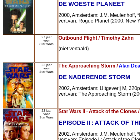
DE WOESTE PLANEET
2000, Amsterdam: J.M. Meulenhoff, *
vert.van: Rogue Planet (2000, New Y
27 jaar
Outbound Flight / Timothy Zahn
voor
Star Wars
(niet vertaald)
22 jaar
The Approaching Storm /
Alan Dea
voor
Star Wars
DE NADERENDE STORM
2002, Amsterdam: Uitgeverij M, 320
vert.van: The Approaching Storm (20
22 jaar
Star Wars II - Attack of the Clones 
voor
Star Wars
EPISODE II : ATTACK OF T
2002, Amsterdam: J.M. Meulenhoff, 
vert.van: Episode II: Attack of the Cl