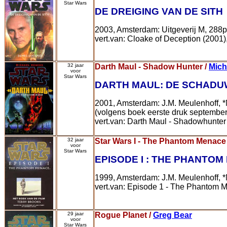
Star Wars
DE DREIGING VAN DE SITH
2003, Amsterdam: Uitgeverij M, 288p
vert.van: Cloake of Deception (2001)
32 jaar
Darth Maul - Shadow Hunter /
Mich
voor
Star Wars
DARTH MAUL: DE SCHAD
2001, Amsterdam: J.M. Meulenhoff, 
(volgens boek eerste druk septembe
vert.van: Darth Maul - Shadowhunter 
32 jaar
Star Wars I - The Phantom Menace
voor
Star Wars
EPISODE I : THE PHANTO
1999, Amsterdam: J.M. Meulenhoff, 
vert.van: Episode 1 - The Phantom M
29 jaar
Rogue Planet /
Greg Bear
voor
Star Wars