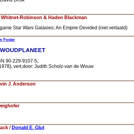
ca Whitnet-Robinson & Haden Blackman
 game Star Wars Galaxies: An Empire Devided (niet vertaald)
n Foster
RWOUDPLANEET
BN 90-229-9107-5,
 (1978), vert.door: Judith Scholz-van de Wouw
evin J. Anderson
weighofer
Back /
Donald E. Glut