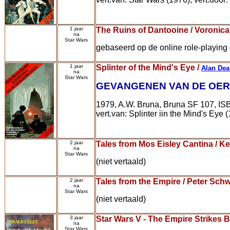
1 jaar
The Ruins of Dantooine / Voroni
na
Star Wars
gebaseerd op de online role-playing
1 jaar
Splinter of the Mind's Eye /
Alan Dea
na
Star Wars
GEVANGENEN VAN DE OE
1979, A.W. Bruna, Bruna SF 107, IS
vert.van: Splinter iin the Mind's Eye
2 jaar
Tales from Mos Eisley Cantina / K
na
Star Wars
(niet vertaald)
2 jaar
Tales from the Empire / Peter Sch
na
Star Wars
(niet vertaald)
3 jaar
Star Wars V - The Empire Strikes 
na
Star Wars