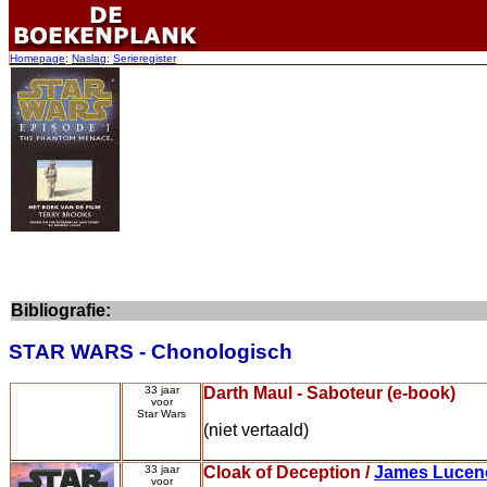
Homepage
:
Naslag
:
Serieregister
Bibliografie:
STAR WARS - Chonologisch
33 jaar
Darth Maul - Saboteur (e-book)
voor
Star Wars
(niet vertaald)
33 jaar
Cloak of Deception /
James Lucen
voor