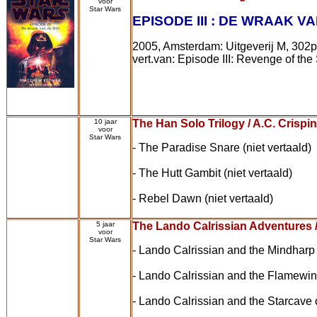
voor
Star Wars
EPISODE III : DE WRAAK VA
2005, Amsterdam: Uitgeverij M, 302
vert.van: Episode III: Revenge of the 
10 jaar
The Han Solo Trilogy / A.C. Crispin
voor
Star Wars
- The Paradise Snare (niet vertaald)
- The Hutt Gambit (niet vertaald)
- Rebel Dawn (niet vertaald)
5 jaar
The Lando Calrissian Adventures /
voor
Star Wars
- Lando Calrissian and the Mindharp o
- Lando Calrissian and the Flamewind
- Lando Calrissian and the Starcave 