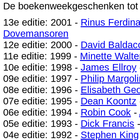
De boekenweekgeschenken tot n
13e editie: 2001 -
Rinus Ferdin
Dovemansoren
12e editie: 2000 -
David Baldac
11e editie: 1999 -
Minette Walte
10e editie: 1998 -
James Ellroy
09e editie: 1997 -
Philip Margoli
08e editie: 1996 -
Elisabeth Ge
07e editie: 1995 -
Dean Koontz
06e editie: 1994 -
Robin Cook
-
05e editie: 1993 -
Dick Francis
04e editie: 1992 -
Stephen King