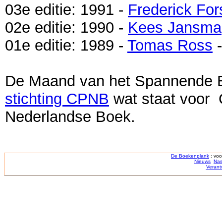
03e editie: 1991 -
Frederick For
02e editie: 1990 -
Kees Jansma
01e editie: 1989 -
Tomas Ross
-
De Maand van het Spannende B
stichting CPNB
wat staat voor 
Nederlandse Boek.
De Boekenplank
: voo
Nieuws
Nas
Verant