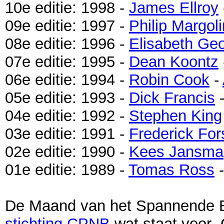
10e editie: 1998 -
James Ellroy
09e editie: 1997 -
Philip Margoli
08e editie: 1996 -
Elisabeth Ge
07e editie: 1995 -
Dean Koontz
06e editie: 1994 -
Robin Cook
-
05e editie: 1993 -
Dick Francis
04e editie: 1992 -
Stephen King
03e editie: 1991 -
Frederick For
02e editie: 1990 -
Kees Jansma
01e editie: 1989 -
Tomas Ross
-
De Maand van het Spannende B
stichting CPNB
wat staat voor 