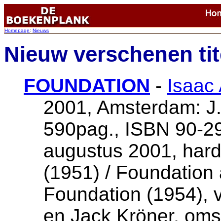
Homepage
:
Nieuws
Nieuw verschenen tit
FOUNDATION
-
Isaac
2001, Amsterdam: J.
590pag., ISBN 90-29
augustus 2001, hard
(1951) / Foundation
Foundation (1954), v
en Jack Kröner, omsl