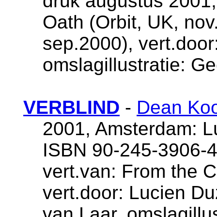
druk augustus 2001,
Oath (Orbit, UK, no
sep.2000), vert.door
omslagillustratie: Ge
VERBLIND
-
Dean Koo
2001, Amsterdam: Lui
ISBN 90-245-3906-4
vert.van: From the C
vert.door: Lucien D
van Laar, omslagillu