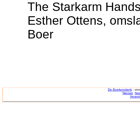
The Starkarm Handsh
Esther Ottens, omsl
Boer
De Boekenplank
: voo
Nieuws
Nas
Verant