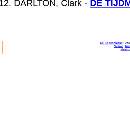
DARLTON, Clark -
DE TIJD
De Boekenplank
: voo
Nieuws
Nas
Verant