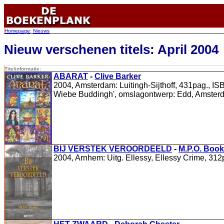
Homepage
:
Nieuws
Nieuw verschenen titels: April 2004
Titelinformatie:
ABARAT
-
Clive Barker
2004, Amsterdam: Luitingh-Sijthoff, 431pag., ISB
Wiebe Buddingh', omslagontwerp: Edd, Amsterdam,
BIJ VERSTEK VEROORDEELD
-
M.P.O. Boo
2004, Arnhem: Uitg. Ellessy, Ellessy Crime, 31