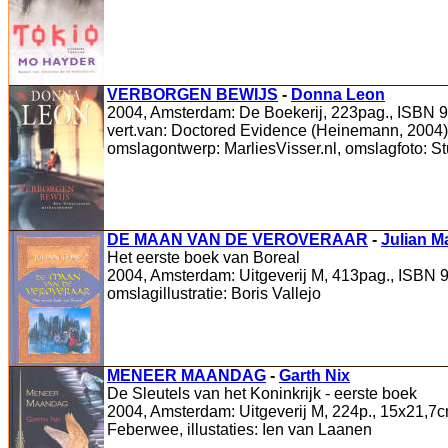
VERBORGEN BEWIJS
-
Donna Leon
2004, Amsterdam: De Boekerij, 223pag., ISBN 9
vert.van: Doctored Evidence (Heinemann, 2004), 
omslagontwerp: MarliesVisser.nl, omslagfoto: S
DE MAAN VAN DE VEROVERAAR
-
Julian M
Het eerste boek van Boreal
2004, Amsterdam: Uitgeverij M, 413pag., ISBN 9
omslagillustratie: Boris Vallejo
MENEER MAANDAG
-
Garth Nix
De Sleutels van het Koninkrijk - eerste boek
2004, Amsterdam: Uitgeverij M, 224p., 15x21,7cm,
Feberwee, illustaties: Ien van Laanen