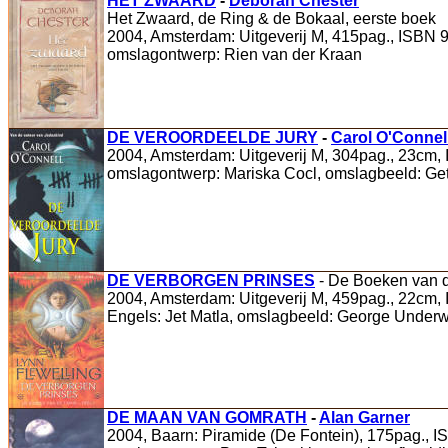
HET ZWAARD
-
Deborah Chester
Het Zwaard, de Ring & de Bokaal, eerste boek
2004, Amsterdam: Uitgeverij M, 415pag., ISBN 90
omslagontwerp: Rien van der Kraan
DE VEROORDEELDE JURY
-
Carol O'Connel
2004, Amsterdam: Uitgeverij M, 304pag., 23cm, I
omslagontwerp: Mariska Cocl, omslagbeeld: Ge
DE VERBORGEN PRINSES
- De Boeken van d
2004, Amsterdam: Uitgeverij M, 459pag., 22cm, I
Engels: Jet Matla, omslagbeeld: George Under
DE MAAN VAN GOMRATH
-
Alan Garner
2004, Baarn: Piramide (De Fontein), 175pag., IS