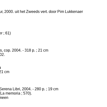
ur, 2000. uit het Zweeds vert. door Pim Lukkenaer
r ; 61)
s, cop. 2004. - 318 p. ; 21 cm
02.
s
 21 cm
 Serena Libri, 2004. - 280 p. ; 19 cm
- (La memoria ; 570).
emeen