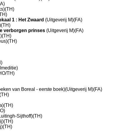
FA)
ks)(TH)
(TH)
kaal 1 : Het Zwaard
(Uitgeverij M)(FA)
)(TH)
De verborgen prinses
(Uitgeverij M)(FA)
)(TH)
eus)(TH)
H)
lmeditie)
)(HO/TH)
eken van Boreal - eerste boek)(Uitgeverij M)(FA)
(TH)
a)(TH)
HO)
Luitingh-Sijthoff)(TH)
j)(TH)
j)(TH)