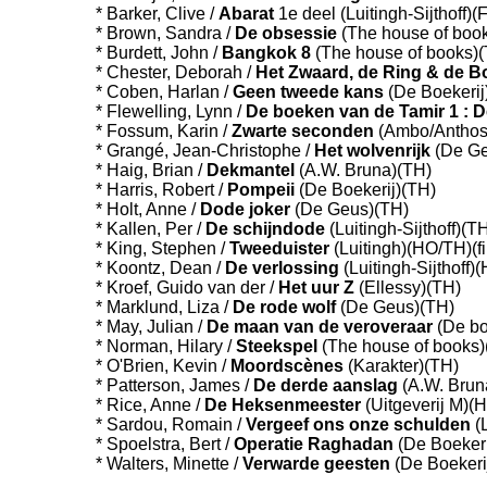
* Barker, Clive /
Abarat
1e deel (Luitingh-Sijthoff)(
* Brown, Sandra /
De obsessie
(The house of boo
* Burdett, John /
Bangkok 8
(The house of books)
* Chester, Deborah /
Het Zwaard, de Ring & de Bo
* Coben, Harlan /
Geen tweede kans
(De Boekerij
* Flewelling, Lynn /
De boeken van de Tamir 1 : 
* Fossum, Karin /
Zwarte seconden
(Ambo/Anthos
* Grangé, Jean-Christophe /
Het wolvenrijk
(De G
* Haig, Brian /
Dekmantel
(A.W. Bruna)(TH)
* Harris, Robert /
Pompeii
(De Boekerij)(TH)
* Holt, Anne /
Dode joker
(De Geus)(TH)
* Kallen, Per /
De schijndode
(Luitingh-Sijthoff)(T
* King, Stephen /
Tweeduister
(Luitingh)(HO/TH)(fi
* Koontz, Dean /
De verlossing
(Luitingh-Sijthoff
* Kroef, Guido van der /
Het uur Z
(Ellessy)(TH)
* Marklund, Liza /
De rode wolf
(De Geus)(TH)
* May, Julian /
De maan van de veroveraar
(De bo
* Norman, Hilary /
Steekspel
(The house of books)
* O'Brien, Kevin /
Moordscènes
(Karakter)(TH)
* Patterson, James /
De derde aanslag
(A.W. Brun
* Rice, Anne /
De Heksenmeester
(Uitgeverij M)(
* Sardou, Romain /
Vergeef ons onze schulden
(
* Spoelstra, Bert /
Operatie Raghadan
(De Boekeri
* Walters, Minette /
Verwarde geesten
(De Boekeri