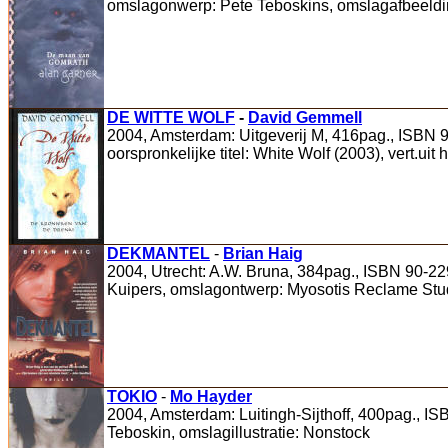
omslagonwerp: Pete Teboskins, omslagafbeeldi
DE WITTE WOLF
-
David Gemmell
2004, Amsterdam: Uitgeverij M, 416pag., ISBN 9
oorspronkelijke titel: White Wolf (2003), vert.ui
DEKMANTEL
-
Brian Haig
2004, Utrecht: A.W. Bruna, 384pag., ISBN 90-229
Kuipers, omslagontwerp: Myosotis Reclame Stu
TOKIO
-
Mo Hayder
2004, Amsterdam: Luitingh-Sijthoff, 400pag., ISB
Teboskin, omslagillustratie: Nonstock