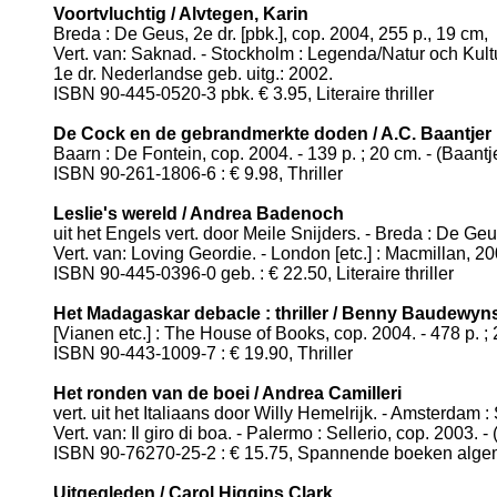
Voortvluchtig / Alvtegen, Karin
Breda : De Geus, 2e dr. [pbk.], cop. 2004, 255 p., 19 cm,
Vert. van: Saknad. - Stockholm : Legenda/Natur och Kult
1e dr. Nederlandse geb. uitg.: 2002.
ISBN 90-445-0520-3 pbk. € 3.95, Literaire thriller
De Cock en de gebrandmerkte doden / A.C. Baantjer
Baarn : De Fontein, cop. 2004. - 139 p. ; 20 cm. - (Baantje
ISBN 90-261-1806-6 : € 9.98, Thriller
Leslie's wereld / Andrea Badenoch
uit het Engels vert. door Meile Snijders. - Breda : De Geu
Vert. van: Loving Geordie. - London [etc.] : Macmillan, 20
ISBN 90-445-0396-0 geb. : € 22.50, Literaire thriller
Het Madagaskar debacle : thriller / Benny Baudewyn
[Vianen etc.] : The House of Books, cop. 2004. - 478 p. ;
ISBN 90-443-1009-7 : € 19.90, Thriller
Het ronden van de boei / Andrea Camilleri
vert. uit het Italiaans door Willy Hemelrijk. - Amsterdam :
Vert. van: Il giro di boa. - Palermo : Sellerio, cop. 2003. 
ISBN 90-76270-25-2 : € 15.75, Spannende boeken alg
Uitgegleden / Carol Higgins Clark