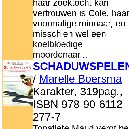
haar zoektocht kan
vertrouwen is Cole, haa
voormalige minnaar, en
misschien wel een
koelbloedige
moordenaar...
SCHADUWSPELE
/
Marelle Boersma
Karakter, 319pag.,
ISBN 978-90-6112-
277-7
Topatlete Maud vergt he