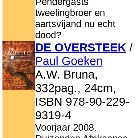
Pendergasts
tweelingbroer en
aartsvijand nu echt
dood?
DE OVERSTEEK
/
Paul Goeken
A.W. Bruna,
332pag., 24cm,
ISBN 978-90-229-
9319-4
Voorjaar 2008.