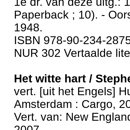
1e dr. van deze uitg.: 
Paperback ; 10). - Oor
1948.
ISBN 978-90-234-2875-
NUR 302 Vertaalde lite
Het witte hart / Steph
vert. [uit het Engels] 
Amsterdam : Cargo, 20
Vert. van: New England
2007.