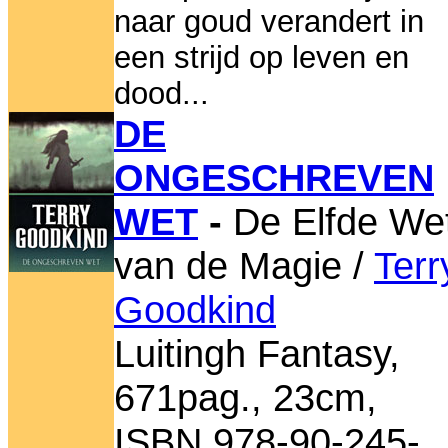
naar goud verandert in
een strijd op leven en
dood...
DE
ONGESCHREVEN
WET
-
De Elfde We
van de Magie /
Terr
Goodkind
Luitingh Fantasy,
671pag., 23cm,
ISBN 978-90-245-