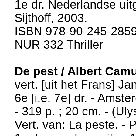
1e dr. Nederlandse uit
Sĳthoff, 2003.
ISBN 978-90-245-2859-
NUR 332 Thriller
De pest / Albert Cam
vert. [uit het Frans] Ja
6e [i.e. 7e] dr. - Amst
- 319 p. ; 20 cm. - (Ul
Vert. van: La peste. - 