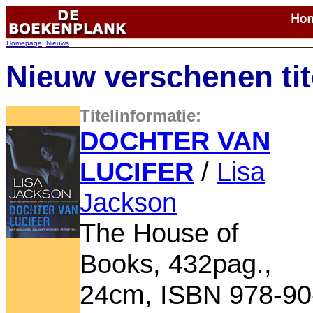
Homepage
:
Nieuws
Nieuw verschenen tit
Titelinformatie:
DOCHTER VAN
LUCIFER
/
Lisa
Jackson
The House of
Books, 432pag.,
24cm, ISBN 978-90