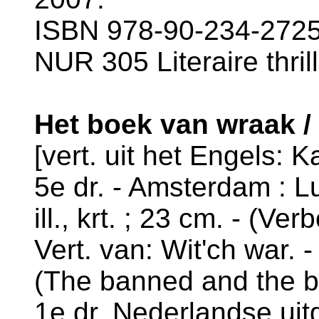
ISBN 978-90-234-2725-
NUR 305 Literaire thril
Het boek van wraak 
[vert. uit het Engels: 
5e dr. - Amsterdam : Lu
ill., krt. ; 23 cm. - (V
Vert. van: Wit'ch war. 
(The banned and the ba
1e dr. Nederlandse uit