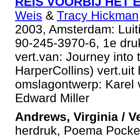
REIS VOORBIJ HET 
Weis
&
Tracy Hickman
2003, Amsterdam: Luiti
90-245-3970-6, 1e dr
vert.van: Journey into 
HarperCollins) vert.ui
omslagontwerp: Karel v
Edward Miller
Andrews, Virginia / 
herdruk, Poema Pocket