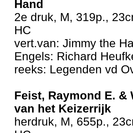
Hand
2e druk, M, 319p., 23
HC
vert.van: Jimmy the Han
Engels: Richard Heufk
reeks: Legenden vd Ov
Feist, Raymond E. & 
van het Keizerrijk
herdruk, M, 655p., 23