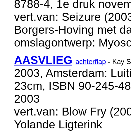
8788-4, 1e druk nove
vert.van: Seizure (2003
Borgers-Hoving met dan
omslagontwerp: Myoso
AASVLIEG
achterflap
- Kay S
2003, Amsterdam: Luiti
23cm, ISBN 90-245-48
2003
vert.van: Blow Fry (200
Yolande Ligterink