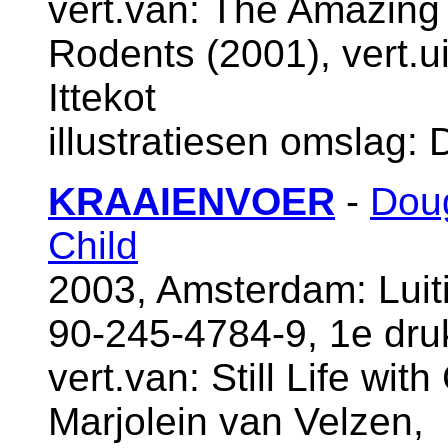
vert.van: The Amazing
Rodents (2001), vert.u
Ittekot
illustratiesen omslag:
KRAAIENVOER
-
Doug
Child
2003, Amsterdam: Luiti
90-245-4784-9, 1e dr
vert.van: Still Life wit
Marjolein van Velzen,