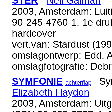
STER
-
Neil Gaiman
2003, Amsterdam: Luiti
90-245-4760-1, 1e dr
hardcover
vert.van: Stardust (199
omslagontwerp: Edd, 
omslagfotografie: Debra
SYMFONIE
- Sy
achterflap
Elizabeth Haydon
2003, Amsterdam: Uitg