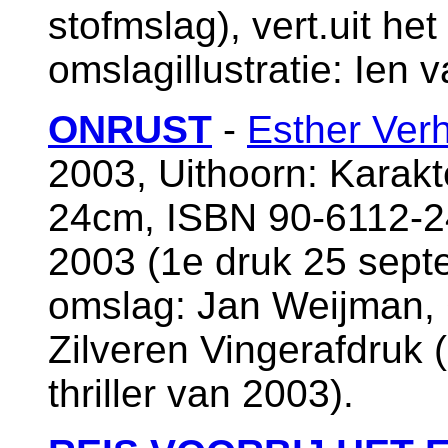
stofmslag), vert.uit he
omslagillustratie: Ien
ONRUST
-
Esther Ver
2003, Uithoorn: Karakt
24cm, ISBN 90-6112-2
2003 (1e druk 25 sept
omslag: Jan Weijman,
Zilveren Vingerafdruk (
thriller van 2003).