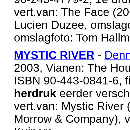
vert.van: The Face (200
Lucien Duzee, omslago
omslagfoto: Tom Hall
MYSTIC RIVER
-
Denn
2003, Vianen: The Hou
ISBN 90-443-0841-6, f
herdruk
eerder versch
vert.van: Mystic River
Morrow & Company), v