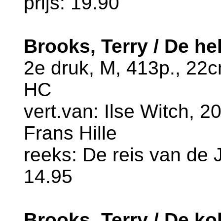
prijs: 19.90
Brooks, Terry / De h
2e druk, M, 413p., 22
HC
vert.van: Ilse Witch, 20
Frans Hille
reeks: De reis van de J
14.95
Brooks, Terry / De k