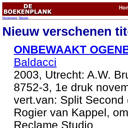
Homepage
:
Nieuws
Nieuw verschenen ti
ONBEWAAKT OGENB
Baldacci
2003, Utrecht: A.W. B
8752-3, 1e druk nove
vert.van: Split Second 
Rogier van Kappel, om
Reclame Studio