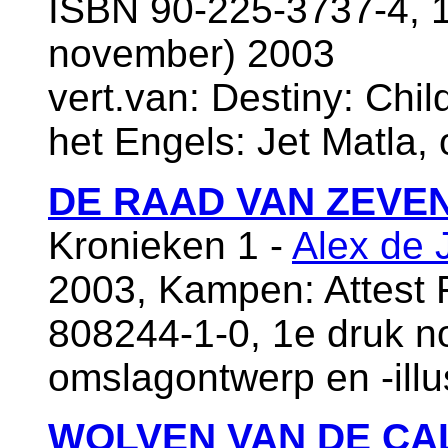
ISBN 90-225-3737-4, 1
november) 2003
vert.van: Destiny: Child
het Engels: Jet Matla, 
DE RAAD VAN ZEVE
Kronieken 1 -
Alex de 
2003, Kampen: Attest 
808244-1-0, 1e druk 
omslagontwerp en -illu
WOLVEN VAN DE CA