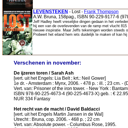
LEVENSTEKEN
- Lost -
Frank Thompson
A.W. Bruna, 158pag., ISBN 90-229-9177-6 (97
Jeff Hadley heeft vreselijke dingen gedaan in het verled
hij een van de overlevenden van de ramp met vlucht 815 va
nieuwe inspiratie. Maar Jeffs tekeningen worden steeds o
Probeert het eiland hem iets duidelijk te maken of kan hij
Verschenen in november:
De ijzeren toren / Sarah Ash
[vert. uit het Engels: Lia Belt ; krt.: Neil Gower]
1e dr. - Amsterdam : Mynx, 2006. - 478 p. : ill. ; 23 cm. -
Vert. van: Prisoner of the iron tower. - New York : Bantam
ISBN 978-90-225-4673-4 (90-225-4673-X) geb. : € 22.95
NUR 334 Fantasy
Het recht van de macht / David Baldacci
[vert. uit het Engels Martin Jansen in de Wal]
Utrecht : Bruna, cop. 2006. - 468 p. ; 22 cm
Vert. van: Absolute power. - Columbus Rose, 1995.