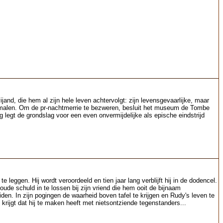
nd, die hem al zijn hele leven achtervolgt: zijn levensgevaarlijke, maar
vermalen. Om de pr-nachtmerrie te bezweren, besluit het museum de Tombe
ng legt de grondslag voor een even onvermijdelijke als epische eindstrijd
eggen. Hij wordt veroordeeld en tien jaar lang verblijft hij in de dodencel.
ude schuld in te lossen bij zijn vriend die hem ooit de bijnaam
den. In zijn pogingen de waarheid boven tafel te krijgen en Rudy's leven te
n krijgt dat hij te maken heeft met nietsontziende tegenstanders...