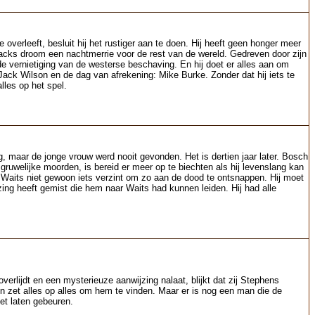
overleeft, besluit hij het rustiger aan te doen. Hij heeft geen honger meer
Jacks droom een nachtmerrie voor de rest van de wereld. Gedreven door zijn
e vernietiging van de westerse beschaving. En hij doet er alles aan om
Jack Wilson en de dag van afrekening: Mike Burke. Zonder dat hij iets te
lles op het spel.
, maar de jonge vrouw werd nooit gevonden. Het is dertien jaar later. Bosch
 gruwelijke moorden, is bereid er meer op te biechten als hij levenslang kan
 Waits niet gewoon iets verzint om zo aan de dood te ontsnappen. Hij moet
zing heeft gemist die hem naar Waits had kunnen leiden. Hij had alle
lijdt en een mysterieuze aanwijzing nalaat, blijkt dat zij Stephens
 zet alles op alles om hem te vinden. Maar er is nog een man die de
iet laten gebeuren.