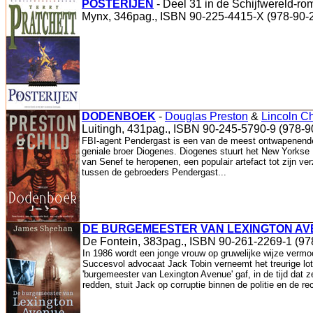
POSTERIJEN
- Deel 31 in de Schijfwereld-ro
Mynx, 346pag., ISBN 90-225-4415-X (978-90-
DODENBOEK
-
Douglas Preston
&
Lincoln Ch
Luitingh, 431pag., ISBN 90-245-5790-9 (978-
FBI-agent Pendergast is een van de meest ontwapenende pe
geniale broer Diogenes. Diogenes stuurt het New Yorkse 
van Senef te heropenen, een populair artefact tot zijn ver
tussen de gebroeders Pendergast...
DE BURGEMEESTER VAN LEXINGTON A
De Fontein, 383pag., ISBN 90-261-2269-1 (97
In 1986 wordt een jonge vrouw op gruwelijke wijze vermoor
Succesvol advocaat Jack Tobin verneemt het treurige lot 
'burgemeester van Lexington Avenue' gaf, in de tijd dat 
redden, stuit Jack op corruptie binnen de politie en de re