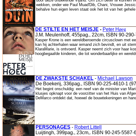
door deze onbekende Vijand. Om zich beter te kunnen ve
wekken, onder wie Paul Muad'Dib, Chani, Vrouwe Jessica,
behalve hun eigen leven staat ook het lot van het gehele 
DE STILTE EN HET MEISJE
-
Peter H
øeg
J.M. Meulenhoff, 455pag., 22cm, ISBN 90-290
Kasper Krone is een wereldberoemde circusclown met een
kan hij achterhalen waar iemand zich bevindt, en uit stemb
KlaraMarie, is ontvoerd. Kasper neemt zich voor haar ko
hoogbegaafde kinderen, die tot wonderbaarlijke en werel
DE ZWAKSTE SCHAKEL
-
Michael Lawson
De Boekerij, 336pag., ISBN 90-225-4610-1 (9
Het begint onschuldig: een neef van de minister van Mar
klusjes opknapt voor de voorzitter van het Huis van Afg
DeMarco ontdekt dat, hoewel de bouwtekeningen en handle
PERSONAGES
-
Robert Littell
Luijtingh, 399pag., 23cm,. ISBN 90-245-5587-