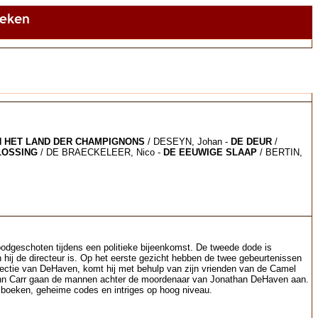
N HET LAND DER CHAMPIGNONS
/ DESEYN, Johan -
DE DEUR
/
LOSSING
/ DE BRAECKELEER, Nico -
DE EEUWIGE SLAAP
/ BERTIN,
oodgeschoten tijdens een politieke bijeenkomst. De tweede dode is
ij de directeur is. Op het eerste gezicht hebben de twee gebeurtenissen
ectie van DeHaven, komt hij met behulp van zijn vrienden van de Camel
John Carr gaan de mannen achter de moordenaar van Jonathan DeHaven aan.
e boeken, geheime codes en intriges op hoog niveau.