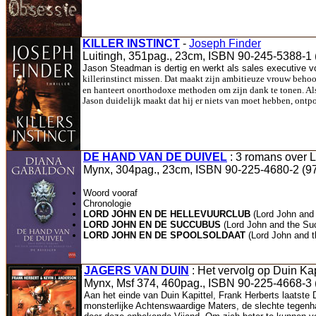
KILLER INSTINCT
-
Joseph Finder
Luitingh, 351pag., 23cm, ISBN 90-245-5388-1
Jason Steadman is dertig en werkt als sales executive vo
killerinstinct missen. Dat maakt zijn ambitieuze vrouw behoor
en hanteert onorthodoxe methoden om zijn dank te tonen. Al
Jason duidelijk maakt dat hij er niets van moet hebben, ontpop
DE HAND VAN DE DUIVEL
: 3 romans over 
Mynx, 304pag., 23cm, ISBN 90-225-4680-2 (9
Woord vooraf
Chronologie
LORD JOHN EN DE HELLEVUURCLUB
(Lord John and 
LORD JOHN EN DE SUCCUBUS
(Lord John and the Su
LORD JOHN EN DE SPOOLSOLDAAT
(Lord John and t
JAGERS VAN DUIN
: Het vervolg op Duin Kap
Mynx, Msf 374, 460pag., ISBN 90-225-4668-3 
Aan het einde van Duin Kapittel, Frank Herberts laatst
monsterlijke Achtenswaardige Maters, de slechte tegen