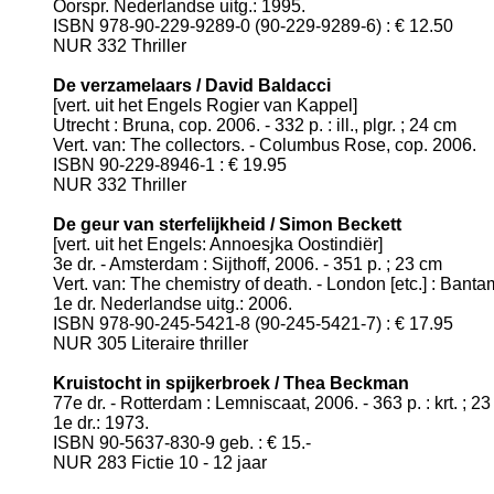
Oorspr. Nederlandse uitg.: 1995.
ISBN 978-90-229-9289-0 (90-229-9289-6) : € 12.50
NUR 332 Thriller
De verzamelaars / David Baldacci
[vert. uit het Engels Rogier van Kappel]
Utrecht : Bruna, cop. 2006. - 332 p. : ill., plgr. ; 24 cm
Vert. van: The collectors. - Columbus Rose, cop. 2006.
ISBN 90-229-8946-1 : € 19.95
NUR 332 Thriller
De geur van sterfelijkheid / Simon Beckett
[vert. uit het Engels: Annoesjka Oostindiër]
3e dr. - Amsterdam : Sijthoff, 2006. - 351 p. ; 23 cm
Vert. van: The chemistry of death. - London [etc.] : Bant
1e dr. Nederlandse uitg.: 2006.
ISBN 978-90-245-5421-8 (90-245-5421-7) : € 17.95
NUR 305 Literaire thriller
Kruistocht in spijkerbroek / Thea Beckman
77e dr. - Rotterdam : Lemniscaat, 2006. - 363 p. : krt. ; 2
1e dr.: 1973.
ISBN 90-5637-830-9 geb. : € 15.-
NUR 283 Fictie 10 - 12 jaar