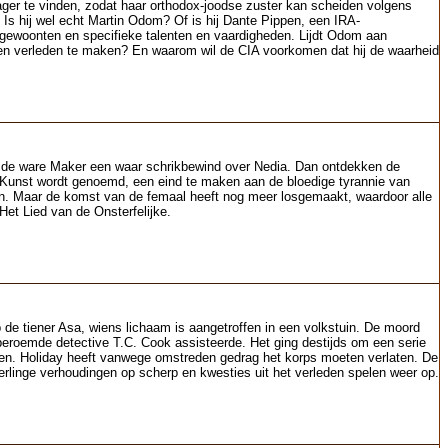
ager te vinden, zodat haar orthodox-joodse zuster kan scheiden volgens
g. Is hij wel echt Martin Odom? Of is hij Dante Pippen, een IRA-
gewoonten en specifieke talenten en vaardigheden. Lijdt Odom aan
eigen verleden te maken? En waarom wil de CIA voorkomen dat hij de waarheid
n de ware Maker een waar schrikbewind over Nedia. Dan ontdekken de
 Kunst wordt genoemd, een eind te maken aan de bloedige tyrannie van
omen. Maar de komst van de femaal heeft nog meer losgemaakt, waardoor alle
et Lied van de Onsterfelijke.
de tiener Asa, wiens lichaam is aangetroffen in een volkstuin. De moord
 beroemde detective T.C. Cook assisteerde. Het ging destijds om een serie
ioen. Holiday heeft vanwege omstreden gedrag het korps moeten verlaten. De
linge verhoudingen op scherp en kwesties uit het verleden spelen weer op.