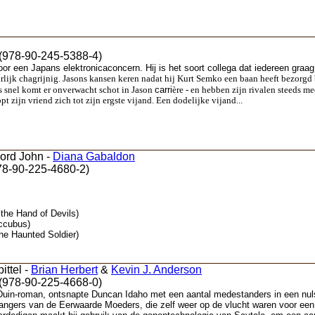
 (978-90-245-5388-4)
or een Japans elektronicaconcern. Hij is het soort collega dat iedereen graag
lijk chagrijnig. Jasons kansen keren nadat hij Kurt Semko een baan heeft bezorgd bij
carri
s snel komt er onverwacht schot in Jason
ère - en hebben zijn rivalen steeds mee
t zijn vriend zich tot zijn ergste vijand. Een dodelijke vijand...
Lord John -
Diana Gabaldon
78-90-225-4680-2)
the Hand of Devils)
ccubus)
he Haunted Soldier)
ittel -
Brian Herbert
&
Kevin J. Anderson
(978-90-225-4668-0)
e Duin-roman, ontsnapte Duncan Idaho met een aantal medestanders in een nul
hangers van de Eerwaarde Moeders, die zelf weer op de vlucht waren voor ee