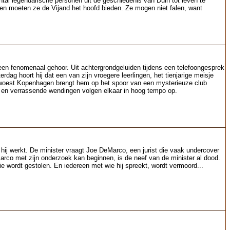
al legendarische personen uit de geschiedenis van Duin tot leven te
en moeten ze de Vijand het hoofd bieden. Ze mogen niet falen, want
n fenomenaal gehoor. Uit achtergrondgeluiden tijdens een telefoongesprek
dag hoort hij dat een van zijn vroegere leerlingen, het tienjarige meisje
verwoest Kopenhagen brengt hem op het spoor van een mysterieuze club
n en verrassende wendingen volgen elkaar in hoog tempo op.
hij werkt. De minister vraagt Joe DeMarco, een jurist die vaak undercover
rco met zijn onderzoek kan beginnen, is de neef van de minister al dood.
 wordt gestolen. En iedereen met wie hij spreekt, wordt vermoord...