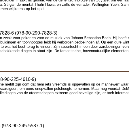
rdedigen maakt hij gebruik van de genentechnologie van Scytale, om een aant
 Stilgar, de mentat Thufir Hawat en zelfs de verrader, Wellington Yueh. Sam
menselijke ras op het spel...
-7828-6 (978-90-290-7828-3)
 zwak voor poker en voor de muziek van Johann Sebastian Bach. Hij heeft ee
uigingen en toonhoogtes leidt hij verborgen bedoelingen af. Op een gure winter
ste wat het kost terug te vinden. Zijn speurtocht in een door aardbevingen 
dschokkende dingen in staat zijn. De fantastische, bovennatuurlijke elemente
78-90-225-4610-9)
ine meldt zijn oom dat hem iets vreemds is opgevallen op de marinewerf waar 
evaardigden, om eens onopvallen polshoogte te nemen. Maar nog voordat DeMa
idingen van de atoomschepen extreem goed beveiligd zijn, er toch informatie
6 (978-90-245-5587-1)