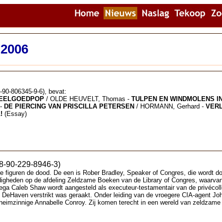
 2006
90-806345-9-6), bevat:
EELGOEDPOP
/ OLDE HEUVELT, Thomas -
TULPEN EN WINDMOLENS I
 -
DE PIERCING VAN PRISCILLA PETERSEN
/ HORMANN, Gerhard -
VER
!
(Essay)
8-90-229-8946-3)
e figuren de dood. De een is Rober Bradley, Speaker of Congres, die wordt d
igheden op de afdeling Zeldzame Boeken van de Library of Congres, waarvan h
ga Caleb Shaw wordt aangesteld als executeur-testamentair van de privécoll
n DeHaven verstrikt was geraakt. Onder leiding van de vroegere CIA-agent 
 geheimzinnige Annabelle Conroy. Zij komen terecht in een wereld van zeldzam