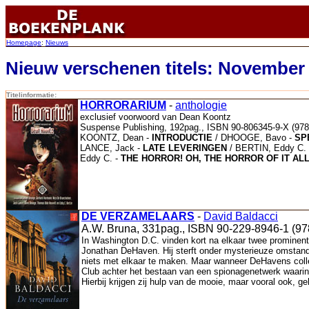
Homepage
:
Nieuws
Nieuw verschenen titels: November
Titelinformatie:
HORRORARIUM
-
anthologie
exclusief voorwoord van Dean Koontz
Suspense Publishing, 192pag., ISBN 90-806345-9-X (978-
KOONTZ, Dean -
INTRODUCTIE
/ DHOOGE, Bavo -
SP
LANCE, Jack -
LATE LEVERINGEN
/ BERTIN, Eddy C.
Eddy C. -
THE HORROR! OH, THE HORROR OF IT ALL
DE VERZAMELAARS
-
David Baldacci
A.W. Bruna, 331pag., ISBN 90-229-8946-1 (97
In Washington D.C. vinden kort na elkaar twee prominent
Jonathan DeHaven. Hij sterft onder mysterieuze omstand
niets met elkaar te maken. Maar wanneer DeHavens colle
Club achter het bestaan van een spionagenetwerk waari
Hierbij krijgen zij hulp van de mooie, maar vooral ook,