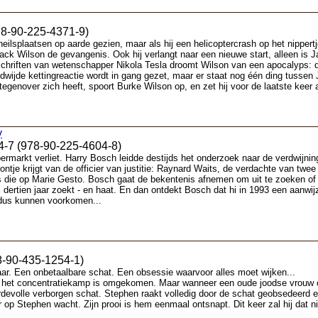
78-90-225-4371-9)
ilsplaatsen op aarde gezien, maar als hij een helicoptercrash op het nippertje 
ack Wilson de gevangenis. Ook hij verlangt naar een nieuwe start, alleen is 
schriften van wetenschapper Nikola Tesla droomt Wilson van een apocalyps: d
wijde kettingreactie wordt in gang gezet, maar er staat nog één ding tussen 
tegenover zich heeft, spoort Burke Wilson op, en zet hij voor de laatste keer a
y
4-7 (978-90-225-4604-8)
rmarkt verliet. Harry Bosch leidde destijds het onderzoek naar de verdwijning
ntje krijgt van de officier van justitie: Raynard Waits, de verdachte van twee
is die op Marie Gesto. Bosch gaat de bekentenis afnemen om uit te zoeken of
 dertien jaar zoekt - en haat. En dan ontdekt Bosch dat hi in 1993 een aanwij
 dus kunnen voorkomen...
8-90-435-1254-1)
. Een onbetaalbare schat. Een obsessie waarvoor alles moet wijken...
n het concentratiekamp is omgekomen. Maar wanneer een oude joodse vrouw over
evolle verborgen schat. Stephen raakt volledig door de schat geobsedeerd en
ar op Stephen wacht. Zijn prooi is hem eenmaal ontsnapt. Dit keer zal hij dat n