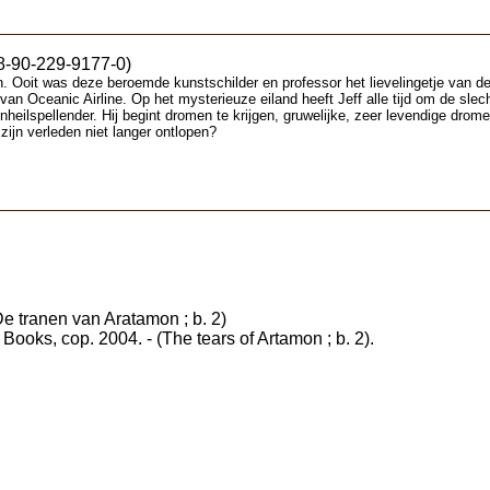
8-90-229-9177-0)
en. Ooit was deze beroemde kunstschilder en professor het lievelingetje van d
n Oceanic Airline. Op het mysterieuze eiland heeft Jeff alle tijd om de slechte
nheilspellender. Hij begint dromen te krijgen, gruwelijke, zeer levendige dro
 zijn verleden niet langer ontlopen?
 (De tranen van Aratamon ; b. 2)
 Books, cop. 2004. - (The tears of Artamon ; b. 2).