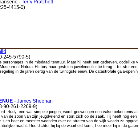
manserie -
Terry Pratchett
225-4415-0)
ild
90-245-5790-5)
rsonages in de misdaadliteratuur. Maar hij heeft een gedreven, dodelijke vija
Museum of Natural History haar gestolen juwelencollectie terug... tot stof 
zegeling in de jaren dertig van de twintigste eeuw. De catastrofale gala-openi
VENUE
-
James Sheenan
8-90-261-2269-9)
d. Rudy, een wat simpele jongen, wordt gedwongen een valse bekentenis af te l
van de zoon van zijn jeugdvriend en stort zich op de zaak. Hij heeft nog een o
ze zich heer en meester waanden over de straten van de wijk waarin ze opgroei
chterlijke macht. Hoe dichter hij bij de waarheid komt, hoe meer hij in de gate