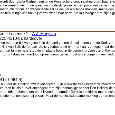
j wordt door Stella Kartner, een jonge Russische vrouw, ingehuurd om haar zw
 hij de wereld over, in de greep van dodelijk gevaar en ten prooi aan verwarrin
mann, historicus en wapenhandelaar? Heel verschillende mannen, met eigen 
wone uitputting? Wie kan hij vertrouwen? Wat heeft Stella's zwager met zijn 
Grote Legende 1 -
W.J. Maryson
225-4310-8), hardcover
 en met hun bijl van genade in de hand voeren de quisitoren van de Kerk va
et Rijk van Tath de femaal, die is voorbestemd om met haar vermogen, dat de
t haar familie naar Stor, de vrijplaats hoog in de bergen, probeert te ontk
Er ontstaat een wedloop op een groot geheim, dat is verborgen in een lied: H
s
-414-0964-5)
u voor de afdeling Zware Misdrijven. Zijn nieuwste zaak betreft de moord op 
r, toen hij als surveillanceagent met zijn toenmalige partner Dan Holiday de
or de drie rechercheurs een blijvende frustratie. Cook is inmiddels met pens
 drie mannen weer bij elkaar. Maar de hernieuwde samenwerking zet de onder