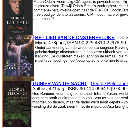
Martin Odom, voormalig CIA-agent, is privédetective. Hi
religieuze eisen. Terwijl Odom Stella's zaak oplost, reist
bommenexpert, overgelopen naar de CIA? Of Lincoln Ditt
meervoudige identiteitsstoornis, CIA-indoctrinatie of ge
achterhaalt?
HET LIED VAN DE ONSTERFELIJKE
- De 
Mynx, 478pag., ISBN 90-225-4310-2 (978-90-
Onder aanvoering van de wrede eerste seigneur Karwing
geheimzinnige observatoren in een verre uithoek van h
Karwing. De quisitoren maken jacht op de femaal, die me
machtsverhoudingen op Nedia op scherp komen te staan. 
TUINIER VAN DE NACHT
-
George Pelecano
Anthos, 421pag., ISBN 90-414-0964-5 (978-90
Gus Ramone, voormalig rechercheur Interne Zaken, werkt n
doet hem sterk denken aan een zaak van twintig jaar eerde
moorden op tieners, maar de dader werd nooit gepakt - vo
wending die de zaak neemt met de moord op Asa brengt de