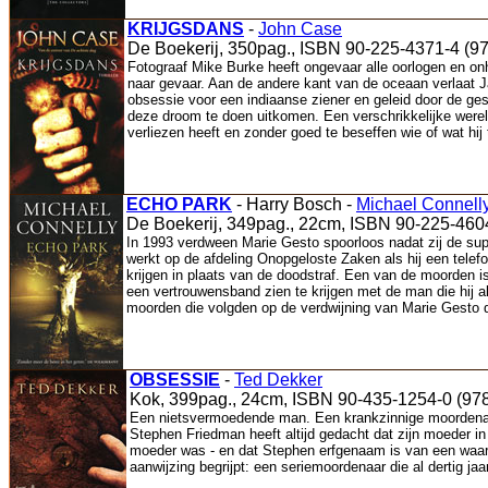
KRIJGSDANS
-
John Case
De Boekerij, 350pag., ISBN 90-225-4371-4 (9
Fotograaf Mike Burke heeft ongevaar alle oorlogen en onhe
naar gevaar. Aan de andere kant van de oceaan verlaat J
obsessie voor een indiaanse ziener en geleid door de ge
deze droom te doen uitkomen. Een verschrikkelijke wereld
verliezen heeft en zonder goed te beseffen wie of wat hij 
ECHO PARK
- Harry Bosch -
Michael Connell
De Boekerij, 349pag., 22cm, ISBN 90-225-460
In 1993 verdween Marie Gesto spoorloos nadat zij de supe
werkt op de afdeling Onopgeloste Zaken als hij een telefoo
krijgen in plaats van de doodstraf. Een van de moorden 
een vertrouwensband zien te krijgen met de man die hij al
moorden die volgden op de verdwijning van Marie Gesto
OBSESSIE
-
Ted Dekker
Kok, 399pag., 24cm, ISBN 90-435-1254-0 (97
Een nietsvermoedende man. Een krankzinnige moordenaar
Stephen Friedman heeft altijd gedacht dat zijn moeder i
moeder was - en dat Stephen erfgenaam is van een waard
aanwijzing begrijpt: een seriemoordenaar die al dertig ja